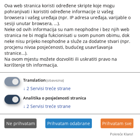
Okružni sud u Istočnom Sarajevu
Ova web stranica koristi određene skripte koje mogu
Okružni sud u Trebinju
pohranjivati i koristiti određene informacije iz vašeg
Osnovni sudovi
browsera i vašeg uređaja (npr. IP adresa uređaja, varijable o
sesiji unutar browsera, ...).
Osnovni sud u Bijeljini
Neke od ovih informacija su nam neophodne i bez njih web
Osnovni sud u Derventi
stranica ne bi mogla fukcionisati u svom punom obimu, dok
Osnovni sud u Doboju
neke nisu prijeko neophodne a služe za dodatne stvari (npr.
Osnovni sud u Foči
procjenu nivoa posjećenosti, budućeg usavršavanja
stranice...).
Osnovni sud u Gradišci
Na ovom mjestu možete dozvoliti ili uskratiti pravo na
Osnovni sud u Kotor Varošu
korištenje tih informacija.
Osnovni sud u Modriči
Osnovni sud u Mrkonjić Gradu
Translation
Osnovni sud u Novom Gradu
(obavezna)
Osnovni sud u Prijedoru
↓
2
Servisi treće strane
Osnovni sud u Prnjavoru
Analitika o posjećenosti stranica
Osnovni sud u Sokocu
↓
2
Servisi treće strane
Osnovni sud u Srebrenici
Osnovni sud u Tesliću
Osnovni sud u Trebinju
Ne prihvatam
Prihvatam odabrane
Prihvatam sve
Osnovni sud u Višegradu
Pokreće Klaro!
Osnovni sud u Vlasenici