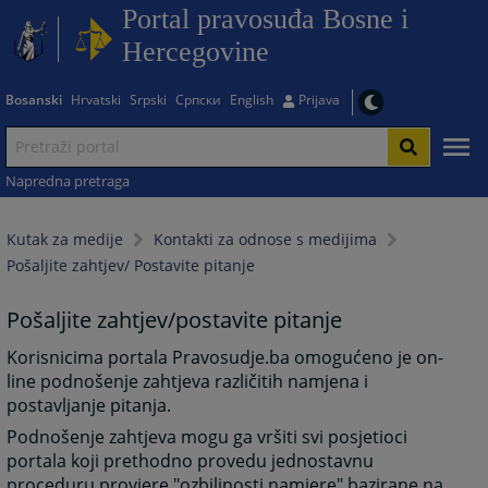
Portal pravosuđa Bosne i
Hercegovine
Bosanski
Hrvatski
Srpski
Српски
English
Prijava
Napredna pretraga
Kutak za medije
Kontakti za odnose s medijima
Pošaljite zahtjev/ Postavite pitanje
Pošaljite zahtjev/postavite pitanje
Korisnicima portala Pravosudje.ba omogućeno je on-
line podnošenje zahtjeva različitih namjena i
postavljanje pitanja.
Podnošenje zahtjeva mogu ga vršiti svi posjetioci
portala koji prethodno provedu jednostavnu
proceduru provjere "ozbiljnosti namjere" bazirane na