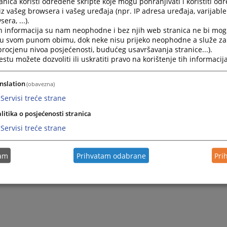
nica koristi određene skripte koje mogu pohranjivati i koristiti od
vne tužioce, zamjenike glavnog tužioca i tužioce u sva tužil
iz vašeg browsera i vašeg uređaja (npr. IP adresa uređaja, varijable 
itetskom, kantonalnom i okružnom nivou u Bosni i Hercegovi
era, ...).
ko Distrikt Bosne i Hercegovine,
h informacija su nam neophodne i bez njih web stranica ne bi mog
ručne saradnike u općinskim sudovime u Federaciji Bosne i 
i u svom punom obimu, dok neke nisu prijeko neophodne a služe z
 procjenu nivoa posjećenosti, budućeg usavršavanja stranice...).
je prijedloge nadležnim organima u vezi sa njihovim predla
tu možete dozvoliti ili uskratiti pravo na korištenje tih informacija
dija Ustavnog suda Republike Srpske i imenovanjem sudija 
deracije Bosne i Hercegovine.
nslation
(obavezna)
Servisi treće strane
litika o posjećenosti stranica
Servisi treće strane
tam
Prihvatam odabrane
Pri