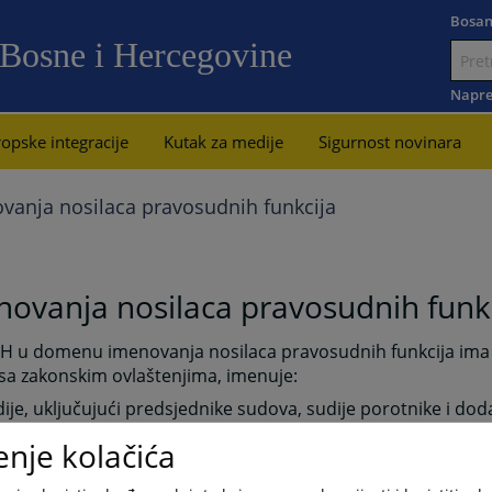
Bosan
 Bosne i Hercegovine
Idi
na
Napre
sadržaj
opske integracije
Kutak za medije
Sigurnost novinara
vanja nosilaca pravosudnih funkcija
ovanja nosilaca pravosudnih funk
iH u domenu imenovanja nosilaca pravosudnih funkcija ima 
sa zakonskim ovlaštenjima, imenuje:
ije, uključujući predsjednike sudova, sudije porotnike i dod
dove na državnom, entitetskom, kantonalnom, okružnom, 
enje kolačića
tinskom nivou u Bosni i Hercegovini, uključujući Brčko Distr
rcegovine, sa izuzetkom ustavnih sudova entiteta Bosne i H