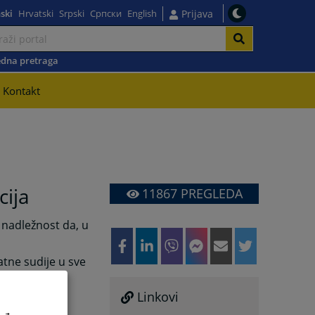
ski
Hrvatski
Srpski
Српски
English
Prijava
dna pretraga
Kontakt
cija
11867
PREGLEDA
nadležnost da, u
atne sudije u sve
osnovnom i
ikt Bosne i
Linkovi
ercegovine,