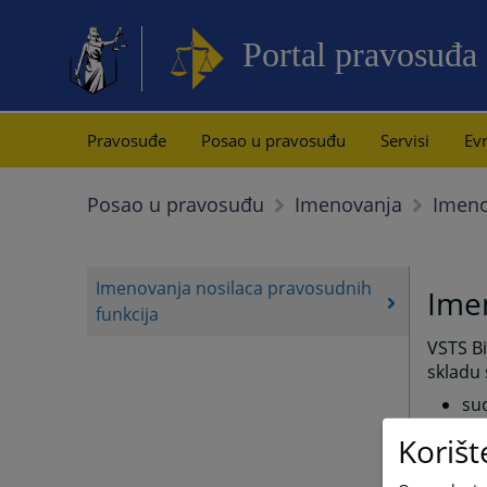
Portal pravosuđa
Pravosuđe
Posao u pravosuđu
Servisi
Evr
Imeno
Posao u pravosuđu
Imenovanja
Imenovanja nosilaca pravosudnih
Imen
funkcija
VSTS B
skladu 
sud
su
Korišt
opš
He