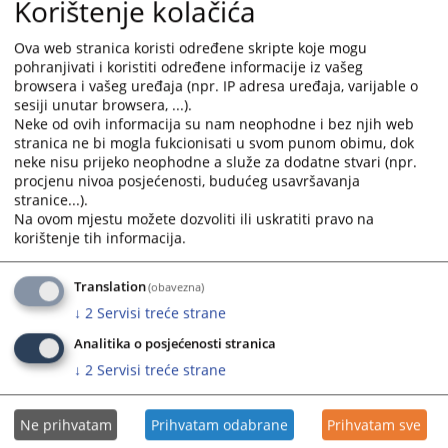
Korištenje kolačića
calendar
calendar
and
and
Ova web stranica koristi određene skripte koje mogu
select
select
pohranjivati i koristiti određene informacije iz vašeg
a
a
browsera i vašeg uređaja (npr. IP adresa uređaja, varijable o
date.
date.
sesiji unutar browsera, ...).
Press
Press
Neke od ovih informacija su nam neophodne i bez njih web
stranica ne bi mogla fukcionisati u svom punom obimu, dok
the
the
neke nisu prijeko neophodne a služe za dodatne stvari (npr.
question
question
procjenu nivoa posjećenosti, budućeg usavršavanja
mark
mark
stranice...).
key
key
Na ovom mjestu možete dozvoliti ili uskratiti pravo na
to
to
korištenje tih informacija.
get
get
the
the
Translation
(obavezna)
keyboard
keyboard
↓
2
Servisi treće strane
shortcuts
shortcuts
for
for
Analitika o posjećenosti stranica
changing
changing
↓
2
Servisi treće strane
dates.
dates.
Ne prihvatam
Prihvatam odabrane
Prihvatam sve