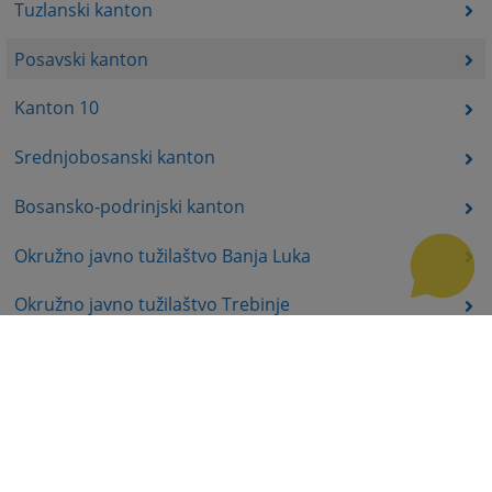
Tuzlanski kanton
Posavski kanton
Kanton 10
Srednjobosanski kanton
Bosansko-podrinjski kanton
Okružno javno tužilaštvo Banja Luka
Okružno javno tužilaštvo Trebinje
Okružno javno tužilaštvo Istočno Sarajevo
Okružno javno tužilaštvo Prijedor
Okružno javno tužilaštvo Bijeljina