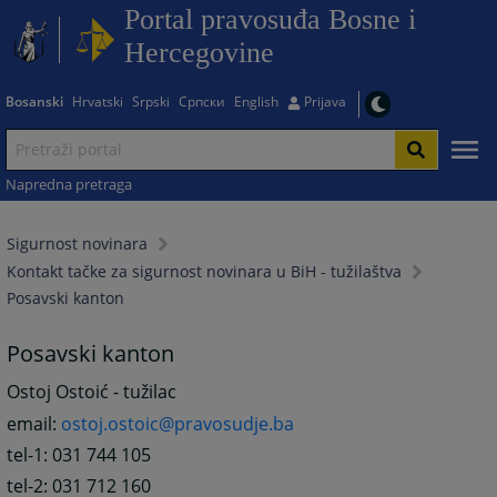
Portal pravosuđa Bosne i
Hercegovine
Bosanski
Hrvatski
Srpski
Српски
English
Prijava
Napredna pretraga
Sigurnost novinara
Kontakt tačke za sigurnost novinara u BiH - tužilaštva
Posavski kanton
Posavski kanton
Ostoj Ostoić - tužilac
email:
ostoj.ostoic@pravosudje.ba
tel-1: 031 744 105
tel-2: 031 712 160