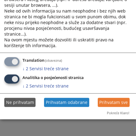
sesiji unutar browsera, ...).
Neke od ovih informacija su nam neophodne i bez njih web
stranica ne bi mogla fukcionisati u svom punom obimu, dok
neke nisu prijeko neophodne a služe za dodatne stvari (npr.
procjenu nivoa posjećenosti, budućeg usavršavanja
stranice...).
Na ovom mjestu možete dozvoliti ili uskratiti pravo na
korištenje tih informacija.
Translation
(obavezna)
↓
2
Servisi treće strane
Analitika o posjećenosti stranica
↓
2
Servisi treće strane
Ne prihvatam
Prihvatam odabrane
Prihvatam sve
Pokreće Klaro!