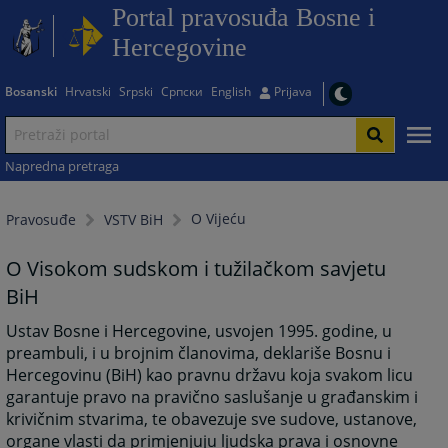
Portal pravosuđa Bosne i
Hercegovine
Bosanski
Hrvatski
Srpski
Српски
English
Prijava
Napredna pretraga
O Vijeću
Pravosuđe
VSTV BiH
O Visokom sudskom i tužilačkom savjetu
BiH
Ustav Bosne i Hercegovine, usvojen 1995. godine, u
preambuli, i u brojnim članovima, deklariše Bosnu i
Hercegovinu (BiH) kao pravnu državu koja svakom licu
garantuje pravo na pravično saslušanje u građanskim i
krivičnim stvarima, te obavezuje sve sudove, ustanove,
organe vlasti da primjenjuju ljudska prava i osnovne