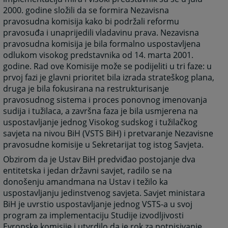
2000. godine složili da se formira Nezavisna
pravosudna komisija kako bi podržali reformu
pravosuđa i unaprijedili vladavinu prava. Nezavisna
pravosudna komisija je bila formalno uspostavljena
odlukom visokog predstavnika od 14. marta 2001.
godine. Rad ove Komisije može se podijeliti u tri faze: u
prvoj fazi je glavni prioritet bila izrada strateškog plana,
druga je bila fokusirana na restrukturisanje
pravosudnog sistema i proces ponovnog imenovanja
sudija i tužilaca, a završna faza je bila usmjerena na
uspostavljanje jednog Visokog sudskog i tužilačkog
savjeta na nivou BiH (VSTS BiH) i pretvaranje Nezavisne
pravosudne komisije u Sekretarijat tog istog Savjeta.
Obzirom da je Ustav BiH predviđao postojanje dva
entitetska i jedan državni savjet, radilo se na
donošenju amandmana na Ustav i težilo ka
uspostavljanju jedinstvenog savjeta. Savjet ministara
BiH je uvrstio uspostavljanje jednog VSTS-a u svoj
program za implementaciju Studije izvodljivosti
Evropske komisije i utvrdilo da je rok za potpisivanje