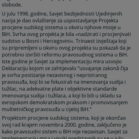
slobode.
U julu 1998. godine, Savjet bezbjednosti Ujedinjenih
nacija je dao ovlaštenje za uspostavljanje Projekta
procjene sudskog sistema u okviru njihove misije u
BiH. Svrha ovog projekta je bila »nadzirati i procjenjivati
sudstvo u Bosni i Hercegovini«. Trinaest izvještaja koji
su pripremljeni u okviru ovog projekta su pokazali da je
potrebno izvršiti reformu pravosudnog sistema u BiH.
Iste godine je Savjet za implementaciju mira usvojio
Deklaraciju kojom se zahtijevalo ”usvajanje zakonâ čija
je svrha postizanje nezavisnog i nepristranog
pravosuđa, koji bi se fokusirali na imenovanja sudija i
tužilac, na adekvatne plate i objektivne standarde
imenovanja sudija i tužilaca, a koji bi bili u skladu sa
evropskom demokratskom praksom i promovisanjem
multietničkog pravosuđa u cijeloj BiH.”
Projektom procjene sudskog sistema, koji je okončao
svoj rad krajem novembra 2000. godine, zaključeno je
kako pravosudni sistem u BiH nije nezavisan. Savjet za
implementaciju mira i visoki predstavnik su se u julu