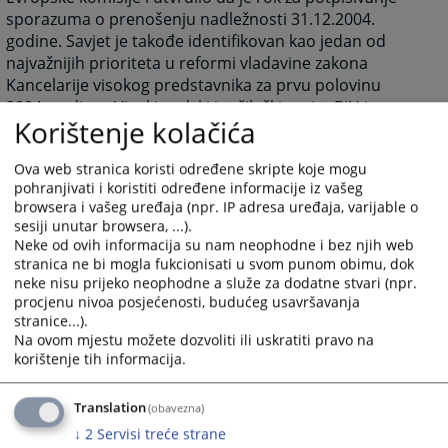
sporazuma o prenošenju nadležnosti 31.12.2004.
godine. Savjet je takođe identifikovan kao jedan od
najvažnijih prioriteta u reformi vladavine zakona
Kancelarije visokog predstavnika za prvu polovinu
2004. godine. Visoki sudski i tužilački savjet BiH je
Korištenje kolačića
osnovan 1. juna 2004. godine, Zakonom koji je
Parlamentarna skupština Bosne i Hercegovine usvojila
Ova web stranica koristi određene skripte koje mogu
u maju 2004. godine. Tome je prethodio Sporazum o
pohranjivati i koristiti određene informacije iz vašeg
prenošenju odgovornosti Federacije BiH i Republike
browsera i vašeg uređaja (npr. IP adresa uređaja, varijable o
Srpske iz marta iste godine. Uspostava VSTS-a BiH bio
sesiji unutar browsera, ...).
je jedan od prvih ispunjenih uslova ka započinjanju
Neke od ovih informacija su nam neophodne i bez njih web
pregovora o zaključivanju Sporazuma o stabilizaciji i
stranica ne bi mogla fukcionisati u svom punom obimu, dok
pridruživanju između Evropske unije i Bosne i
neke nisu prijeko neophodne a služe za dodatne stvari (npr.
procjenu nivoa posjećenosti, budućeg usavršavanja
Hercegovine, a zadatak Savjeta je da podržava
stranice...).
bosansko-hercegovačko pravosuđe na njegovom putu
Na ovom mjestu možete dozvoliti ili uskratiti pravo na
ka Evropskoj uniji i njenim standardima.
korištenje tih informacija.
Danas je VSTS BiH samostalna, nezavisna i
funkcionalna institucija čija je ključna zadaća
Translation
(obavezna)
obezbijediti efikasno, nepristrano i profesionalno
↓
2
Servisi treće strane
pravosuđe u Bosni i Hercegovini.