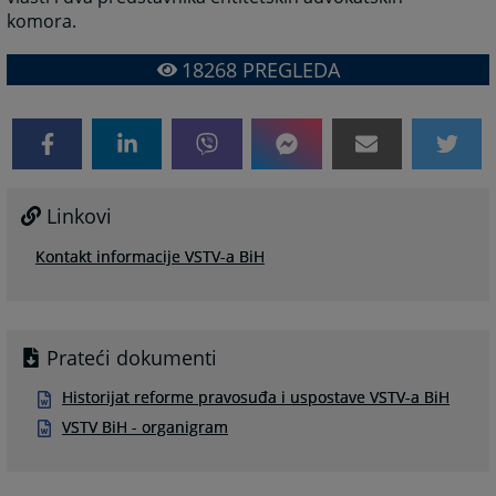
komora.
18268
PREGLEDA
Linkovi
Kontakt informacije VSTV-a BiH
Prateći dokumenti
Historijat reforme pravosuđa i uspostave VSTV-a BiH
VSTV BiH - organigram