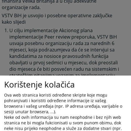
finansira Velika Britanija a u cilju adekvatne
organizacije rada.
VSTV BiH je usvojio i posebne operativne zaključke
kako slijedi
U cilju implementacije Akcionog plana
implementacije Peer review preporuka, VSTV BiH
usvaja posebnu organizaciju rada za narednih 6
mjeseci, koja podrazumjeva da će se intervjui sa
kandidatima za nosioce pravosudnih funkcija
obavljati u prvoj sedmici u mjesecu, dok preostali
dio mjeseca će biti posvećen radu na sistemskim i
strateškim pitanjima vezanim za implementaciju
Peer review preporuka.
Korištenje kolačića
Obzirom da će na realizaciji zaključka broj 1.
učestvovati svi članovi VSTV BiH, potrebno je uputiti
Ova web stranica koristi određene skripte koje mogu
pohranjivati i koristiti određene informacije iz vašeg
Obavještenje predsjednicima sudova i glavnim
browsera i vašeg uređaja (npr. IP adresa uređaja, varijable o
tužiocima da je potrebno izvršiti izmjenu Planova za
sesiji unutar browsera, ...).
rješavanje starih predmeta te korekciju norme za
Neke od ovih informacija su nam neophodne i bez njih web
članove VSTV koji će biti pojačano angažovani u
stranica ne bi mogla fukcionisati u svom punom obimu, dok
narednom periodu u radu u VSTV BiH.
neke nisu prijeko neophodne a služe za dodatne stvari (npr.