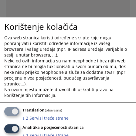
Korištenje kolačića
Ova web stranica koristi određene skripte koje mogu
pohranjivati i koristiti određene informacije iz vašeg
browsera i vašeg uređaja (npr. IP adresa uređaja, varijable o
sesiji unutar browsera, ...).
Neke od ovih informacija su nam neophodne i bez njih web
stranica ne bi mogla fukcionisati u svom punom obimu, dok
neke nisu prijeko neophodne a služe za dodatne stvari (npr.
procjenu nivoa posjećenosti, budućeg usavršavanja
stranice...).
Prijava netačnosti navoda
Interaktivna mapa o radu
Online pristup sudskim
Na ovom mjestu možete dozvoliti ili uskratiti pravo na
u Izvještaju
sudova u BiH
predmetima
korištenje tih informacija.
Vijesti iz pravosuđa
Translation
(obavezna)
↓
2
Servisi treće strane
Analitika o posjećenosti stranica
Stavovi sudske prakse Bosne i Hercegovine
↓
2
Servisi treće strane