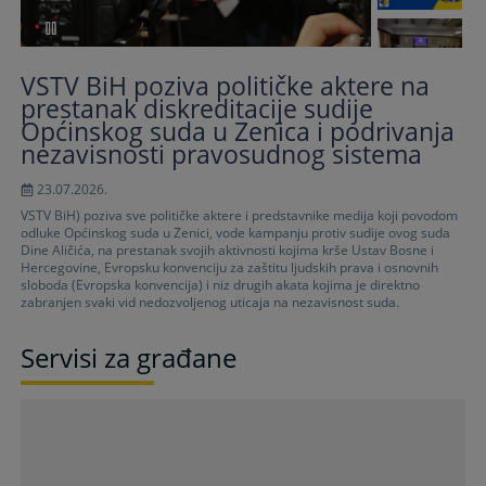
VSTV BiH poziva političke aktere na
prestanak diskreditacije sudije
Općinskog suda u Zenica i podrivanja
nezavisnosti pravosudnog sistema
23.07.2026.
VSTV BiH) poziva sve političke aktere i predstavnike medija koji povodom
odluke Općinskog suda u Zenici, vode kampanju protiv sudije ovog suda
Dine Aličića, na prestanak svojih aktivnosti kojima krše Ustav Bosne i
Hercegovine, Evropsku konvenciju za zaštitu ljudskih prava i osnovnih
sloboda (Evropska konvencija) i niz drugih akata kojima je direktno
zabranjen svaki vid nedozvoljenog uticaja na nezavisnost suda.
Servisi za građane