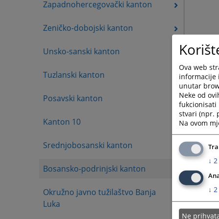
Zapadnohercegovački kanton
Zeničko-dobojski kanton
Korišt
Unsko-sanski kanton
Ova web stra
Tuzlanski kanton
informacije 
unutar brows
Neke od ovi
Posavski kanton
fukcionisat
stvari (npr.
Kanton 10
Na ovom mjes
Srednjobosanski kanton
Tra
↓
2
Bosansko-podrinjski kanton
Ana
↓
2
Okružno javno tužilaštvo Banja
Luka
Ne prihva