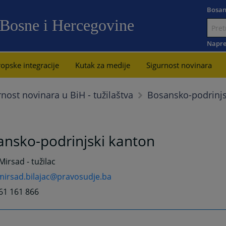
Bosan
 Bosne i Hercegovine
Idi
na
Napre
sadržaj
opske integracije
Kutak za medije
Sigurnost novinara
Bosansko-podrinjs
rnost novinara u BiH - tužilaštva
ansko-podrinjski kanton
Mirsad - tužilac
mirsad.bilajac@pravosudje.ba
61 161 866