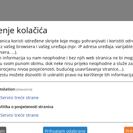
enje kolačića
nica koristi određene skripte koje mogu pohranjivati i koristiti od
iz vašeg browsera i vašeg uređaja (npr. IP adresa uređaja, varijable 
era, ...).
h informacija su nam neophodne i bez njih web stranica ne bi mog
i u svom punom obimu, dok neke nisu prijeko neophodne a služe z
 procjenu nivoa posjećenosti, budućeg usavršavanja stranice...).
tu možete dozvoliti ili uskratiti pravo na korištenje tih informacija
nslation
(obavezna)
Servisi treće strane
litika o posjećenosti stranica
Servisi treće strane
tam
Prihvatam odabrane
Pri