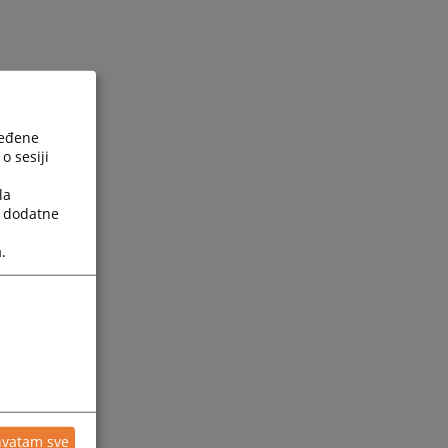
ređene
o sesiji
la
a dodatne
.
hvatam sve