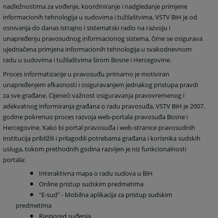
nadležnostima za vođenje, koordiniranje i nadgledanje primjene
informacionih tehnologija u sudovima i tužilaštvima, VSTV BiH je od
osnivanja do danas istrajno i sistematski radio na razvoju i
unapređenju pravosudnog informacionog sistema, čime se osigurava
ujednačena primjena informacionih tehnologija u svakodnevnom
radu u sudovima i tužilaštvima širom Bosne i Hercegovine.
Proces informatizacije u pravosuđu primarno je motiviran
unapređenjem efkasnosti i osiguravanjem jednakog pristupa pravdi
za sve građane. Cijeneći važnost osiguravanja pravovremenog i
adekvatnog informiranja građana o radu pravosuđa, VSTV BiH je 2007.
godine pokrenuo proces razvoja web-portala pravosuđa Bosne i
Hercegovine. Kako bi portal pravosuđa i web-stranice pravosudnih
institucija približili i prilagodili potrebama građana i korisnika sudskih
usluga, tokom prethodnih godina razvijen je niz funkcionalnosti
portala:
Interaktivna mapa o radu sudova u BiH
Online pristup sudskim predmetima
"E-sud" - Mobilna aplikacija za pristup sudskim
predmetima
Raspored suđenja