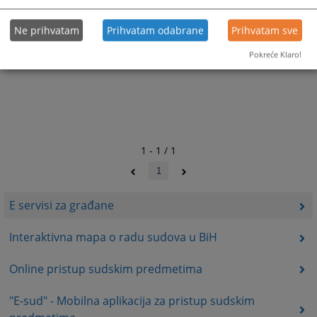
Ne prihvatam
Prihvatam odabrane
Prihvatam sve
Pokreće Klaro!
1 - 1 / 1
1
E servisi za građane
Interaktivna mapa o radu sudova u BiH
Online pristup sudskim predmetima
"E-sud" - Mobilna aplikacija za pristup sudskim