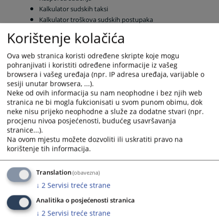
Kalkulator sudskih taksi
Kalkulator troškova sudskih postupaka
Uvjerenja o nevođenju krivičnog postupka
Korištenje kolačića
Adresar pravosudnih institucija
Adresar sudskih vještaka i tumača
Ova web stranica koristi određene skripte koje mogu
Adresar advokata
pohranjivati i koristiti određene informacije iz vašeg
Registri poslovnih subjekata u BiH
browsera i vašeg uređaja (npr. IP adresa uređaja, varijable o
sesiji unutar browsera, ...).
Neke od ovih informacija su nam neophodne i bez njih web
Sve aktivnosti imaju za cilj unaprijediti rad pravosuđa, osigurati bolje i
stranica ne bi mogla fukcionisati u svom punom obimu, dok
kvalitetnije elektronske komunikacije s pravosuđem.
neke nisu prijeko neophodne a služe za dodatne stvari (npr.
procjenu nivoa posjećenosti, budućeg usavršavanja
18714
PREGLEDA
stranice...).
Na ovom mjestu možete dozvoliti ili uskratiti pravo na
korištenje tih informacija.
Translation
(obavezna)
↓
2
Servisi treće strane
Analitika o posjećenosti stranica
↓
2
Servisi treće strane