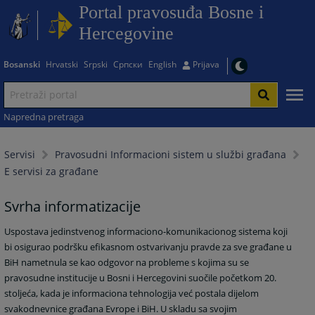
Portal pravosuđa Bosne i
Hercegovine
Bosanski
Hrvatski
Srpski
Српски
English
Prijava
Napredna pretraga
Servisi
Pravosudni Informacioni sistem u službi građana
E servisi za građane
Svrha informatizacije
Uspostava jedinstvenog informaciono-komunikacionog sistema koji
bi osigurao podršku efikasnom ostvarivanju pravde za sve građane u
BiH nametnula se kao odgovor na probleme s kojima su se
pravosudne institucije u Bosni i Hercegovini suočile početkom 20.
stoljeća, kada je informaciona tehnologija već postala dijelom
svakodnevnice građana Evrope i BiH. U skladu sa svojim