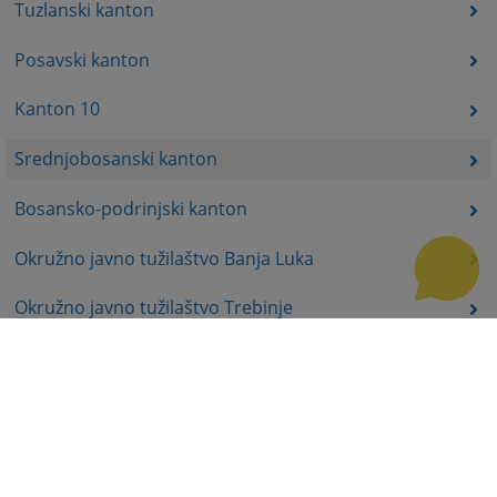
Tuzlanski kanton
Posavski kanton
Kanton 10
Srednjobosanski kanton
Bosansko-podrinjski kanton
Okružno javno tužilaštvo Banja Luka
Okružno javno tužilaštvo Trebinje
Okružno javno tužilaštvo Istočno Sarajevo
Okružno javno tužilaštvo Prijedor
Okružno javno tužilaštvo Bijeljina