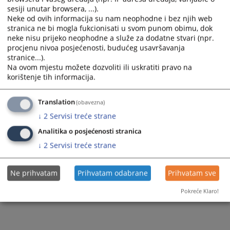
sesiji unutar browsera, ...).
Neke od ovih informacija su nam neophodne i bez njih web
stranica ne bi mogla fukcionisati u svom punom obimu, dok
neke nisu prijeko neophodne a služe za dodatne stvari (npr.
procjenu nivoa posjećenosti, budućeg usavršavanja
stranice...).
Na ovom mjestu možete dozvoliti ili uskratiti pravo na
korištenje tih informacija.
Translation
(obavezna)
↓
2
Servisi treće strane
Analitika o posjećenosti stranica
↓
2
Servisi treće strane
Ne prihvatam
Prihvatam odabrane
Prihvatam sve
Pokreće Klaro!