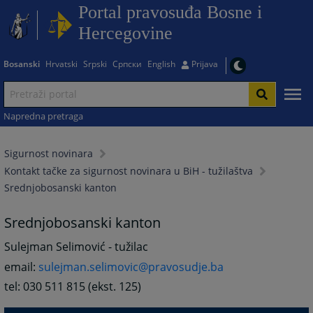
Portal pravosuđa Bosne i
Hercegovine
Bosanski
Hrvatski
Srpski
Српски
English
Prijava
Napredna pretraga
Sigurnost novinara
Kontakt tačke za sigurnost novinara u BiH - tužilaštva
Srednjobosanski kanton
Srednjobosanski kanton
Sulejman Selimović - tužilac
email:
sulejman.selimovic@pravosudje.ba
tel: 030 511 815 (ekst. 125)