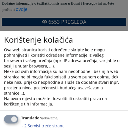
Dodatne informacije o tužilačkom sistemu u Bosni i Hercegovini možete
ovdje
pročitati
.
6553
PREGLEDA
Korištenje kolačića
Ova web stranica koristi određene skripte koje mogu
pohranjivati i koristiti određene informacije iz vašeg
browsera i vašeg uređaja (npr. IP adresa uređaja, varijable o
sesiji unutar browsera, ...).
Neke od ovih informacija su nam neophodne i bez njih web
stranica ne bi mogla fukcionisati u svom punom obimu, dok
neke nisu prijeko neophodne a služe za dodatne stvari (npr.
procjenu nivoa posjećenosti, budućeg usavršavanja
stranice...).
Na ovom mjestu možete dozvoliti ili uskratiti pravo na
korištenje tih informacija.
Translation
(obavezna)
↓
2
Servisi treće strane