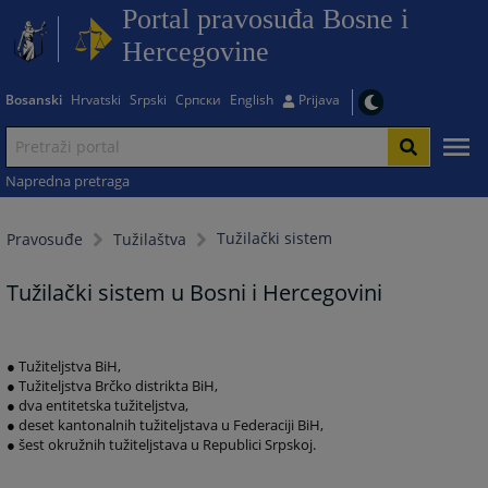
Portal pravosuđa Bosne i
Hercegovine
Bosanski
Hrvatski
Srpski
Српски
English
Prijava
Napredna pretraga
Tužilački sistem
Pravosuđe
Tužilaštva
Tužilački sistem u Bosni i Hercegovini
● Tužiteljstva BiH,
● Tužiteljstva Brčko distrikta BiH,
● dva entitetska tužiteljstva,
● deset kantonalnih tužiteljstava u Federaciji BiH,
● šest okružnih tužiteljstava u Republici Srpskoj.