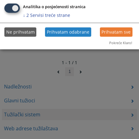
Analitika o posjećenosti stranica
↓
2
Servisi treće strane
Ne prihvatam
Prihvatam odabrane
Prihvatam sve
Pokreće Klaro!
1 - 1 / 1
1
Nadležnosti
Glavni tužioci
Tužilački sistem
Web adrese tužilaštava