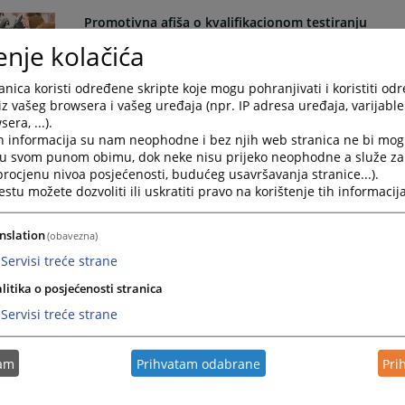
Promotivna afiša o kvalifikacionom testiranju
enje kolačića
10.04.2014.
nica koristi određene skripte koje mogu pohranjivati i koristiti od
iz vašeg browsera i vašeg uređaja (npr. IP adresa uređaja, varijable 
era, ...).
h informacija su nam neophodne i bez njih web stranica ne bi mog
Podrška unapređenju efikasnosti pravosuđa
i u svom punom obimu, dok neke nisu prijeko neophodne a služe z
10.02.2014.
 procjenu nivoa posjećenosti, budućeg usavršavanja stranice...).
tu možete dozvoliti ili uskratiti pravo na korištenje tih informacija
nslation
(obavezna)
Servisi treće strane
Sudski izvršilac u izvršnom postupku
01.02.2014.
litika o posjećenosti stranica
Servisi treće strane
tam
Prihvatam odabrane
Pri
Jačanje pravosuđa Bosne i Hercegovine - Informatiz