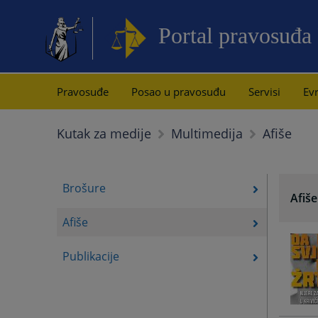
Portal pravosuđa
Pravosuđe
Posao u pravosuđu
Servisi
Evr
Afiše
Kutak za medije
Multimedija
Brošure
Afiše
Afiše
Publikacije