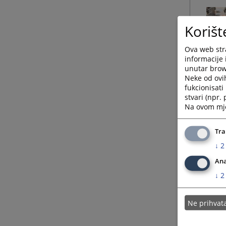
Korišt
Ova web stra
informacije 
unutar brows
Neke od ovi
fukcionisat
stvari (npr.
Na ovom mjes
Tra
↓
2
Ana
↓
2
Ne prihva