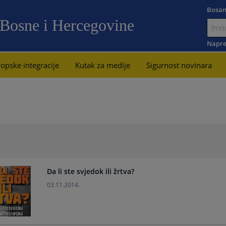
Bosan
 Bosne i Hercegovine
Idi
na
Napre
sadržaj
opske integracije
Kutak za medije
Sigurnost novinara
Da li ste svjedok ili žrtva?
03.11.2014.