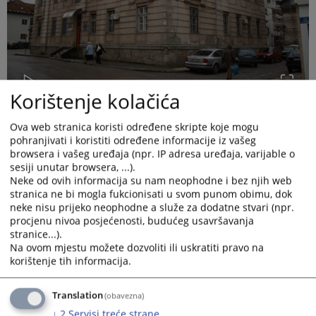
Korištenje kolačića
Ova web stranica koristi određene skripte koje mogu
pohranjivati i koristiti određene informacije iz vašeg
browsera i vašeg uređaja (npr. IP adresa uređaja, varijable o
sesiji unutar browsera, ...).
Neke od ovih informacija su nam neophodne i bez njih web
stranica ne bi mogla fukcionisati u svom punom obimu, dok
Istorijat pravosuđa u Foči
- Pravosuđe u Foči funkcioniše
neke nisu prijeko neophodne a služe za dodatne stvari (npr.
još od vremena Austro-ugarske vladavine na ovim prostorima.
procjenu nivoa posjećenosti, budućeg usavršavanja
Stogodišnja garancija na krov zgrade suda je istekla, o čemu su
stranice...).
upoznati nadležni organi od strane investitora.
Na ovom mjestu možete dozvoliti ili uskratiti pravo na
Sud u Foči je bio Sreski sud, a nakon toga Osnovni sud Foča.
korištenje tih informacija.
Sud raspolaže tehnički dobrom opremom, a svaka kancelarija je
klimatizovana.
Translation
(obavezna)
↓
2
Servisi treće strane
Osnovni sud u Foči nosi epitet jednog od najažurnijih sudova u