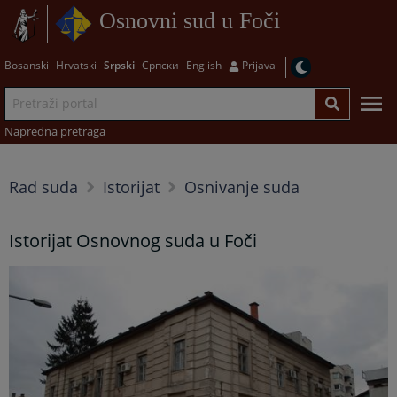
Osnovni sud u Foči
Bosanski
Hrvatski
Srpski
Српски
English
Prijava
Napredna pretraga
Rad suda
Istorijat
Osnivanje suda
Istorijat Osnovnog suda u Foči