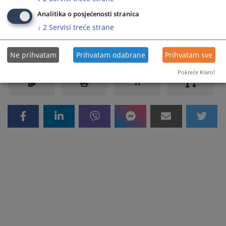
BiH.
Analitika o posjećenosti stranica
↓
2
Servisi treće strane
Prikazana vijest je na
:
Srpski jezik
1262
PREGLEDA
Ne prihvatam
Prihvatam odabrane
Prihvatam sve
Pokreće Klaro!