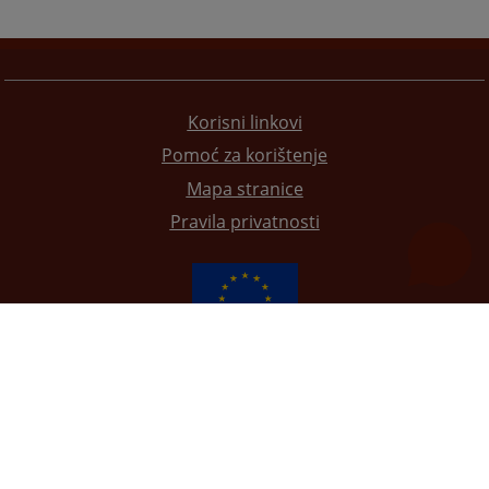
Korisni linkovi
Pomoć za korištenje
Mapa stranice
Pravila privatnosti
Redizajn web stranice je finansirala Evropska unija. Za njen sadržaj isključivo je odgovorno
Visoko sudsko i tužilačko vijeće BiH i ona ne odražava nužno stavove Evropske unije.
© 2021
Visoki sudski i tužilački savjet