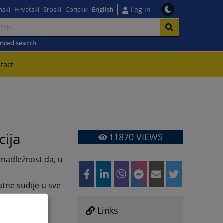
nski
Hrvatski
Srpski
Српски
English
Log in
nced search
tact
cija
11870
VIEWS
nadležnost da, u
atne sudije u sve
osnovnom i
ikt Bosne i
Links
ercegovine,