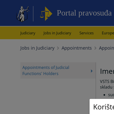
Portal pravosuđa
Judiciary
Jobs in Judiciary
Services
Europe
Appoin
Jobs in Judiciary
Appointments
Appointments of Judicial
Imen
Functions' Holders
VSTS B
skladu 
sud
su
Korišt
opš
He