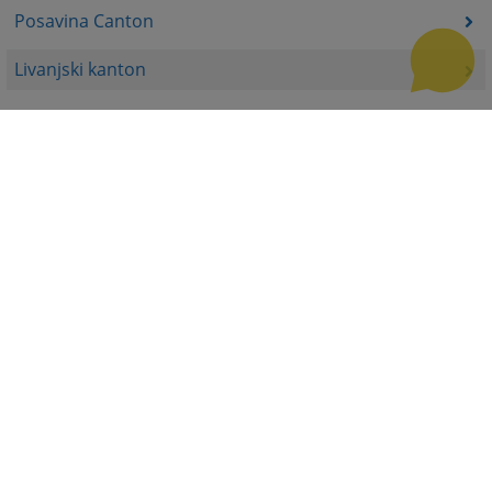
Posavina Canton
Livanjski kanton
Central Bosnian Canton
Bosnian-Podrinje canton
Accompanying documents
Useful links
How to use the site?
Site Map