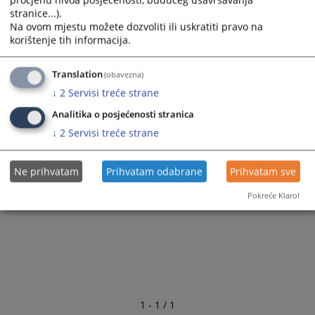
stranice...).
Na ovom mjestu možete dozvoliti ili uskratiti pravo na
korištenje tih informacija.
Translation
(obavezna)
↓
2
Servisi treće strane
Analitika o posjećenosti stranica
↓
2
Servisi treće strane
Ne prihvatam
Prihvatam odabrane
Prihvatam sve
Pokreće Klaro!
1 - 1 / 1