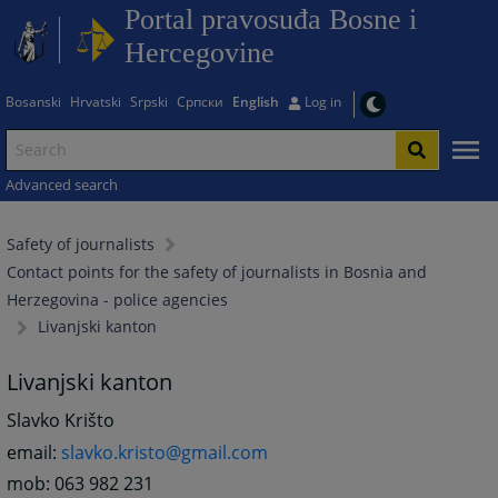
Portal pravosuđa Bosne i
Hercegovine
Bosanski
Hrvatski
Srpski
Српски
English
Log in
Advanced search
Safety of journalists
Contact points for the safety of journalists in Bosnia and
Herzegovina - police agencies
Livanjski kanton
Livanjski kanton
Slavko Krišto
email:
slavko.kristo@gmail.com
mob: 063 982 231