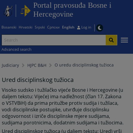
Portal pravosuđa Bosne i
Hercegovine
Bosanski
Hrvatski
Srpski
Српски
English
Log in
Advanced search
O uredu disciplinskog tužioca
Judiciary
HJPC B&H
Ured disciplinskog tužioca
Visoko sudsko i tužilačko vijeće Bosne i Hercegovine (u
daljem tekstu: Vijeće) ima nadležnost (član 17. Zakona
o VSTVBiH) da prima pritužbe protiv sudija i tužilaca,
vodi disciplinske postupke, utvrđuje disciplinsku
odgovornost i izriče disciplinske mjere sudijama,
sudijama porotnicima, dodatnim sudijama i tužiocima.
Ured disciplinskog tužioca (u daljem tekstu: Ured) vrši