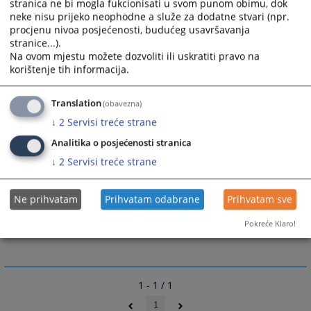
stranica ne bi mogla fukcionisati u svom punom obimu, dok
od jula 2010. godine.
neke nisu prijeko neophodne a služe za dodatne stvari (npr.
procjenu nivoa posjećenosti, budućeg usavršavanja
8741
VIEWS
stranice...).
Na ovom mjestu možete dozvoliti ili uskratiti pravo na
korištenje tih informacija.
Translation
(obavezna)
↓
2
Servisi treće strane
Links
Analitika o posjećenosti stranica
Brošura UDT o disciplinskim postupcima
↓
2
Servisi treće strane
Formular za podnošenje pritužbe
Godišnji izvještaji Ureda disciplinskog tužioca
Ne prihvatam
Prihvatam odabrane
Prihvatam sve
Ured disciplinskog tužioca
Pokreće Klaro!
1 - 1 / 1
1