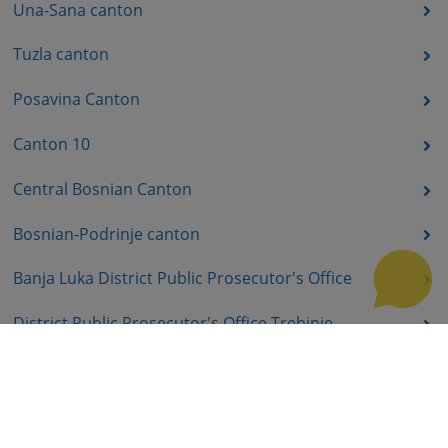
Una-Sana canton
Tuzla canton
Posavina Canton
Canton 10
Central Bosnian Canton
Bosnian-Podrinje canton
Banja Luka District Public Prosecutor's Office
District Public Prosecutor's Office Trebinje
District Public Prosecutor's Office East Sarajevo
District Public Prosecutor's Office Prijedor