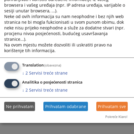
browsera i vašeg uređaja (npr. IP adresa uređaja, varijable o
sesiji unutar browsera, ...).
Neke od ovih informacija su nam neophodne i bez njih web
stranica ne bi mogla fukcionisati u svom punom obimu, dok
neke nisu prijeko neophodne a služe za dodatne stvari (npr.
procjenu nivoa posjećenosti, budućeg usavršavanja
stranice...).
Na ovom mjestu možete dozvoliti ili uskratiti pravo na
korištenje tih informacija.
Translation
(obavezna)
↓
2
Servisi treće strane
Analitika o posjećenosti stranica
↓
2
Servisi treće strane
Ne prihvatam
Prihvatam odabrane
Prihvatam sve
Pokreće Klaro!