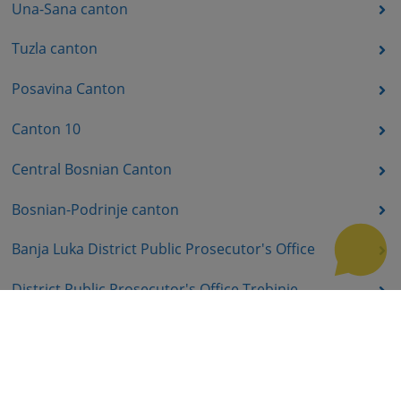
Una-Sana canton
Tuzla canton
Posavina Canton
Canton 10
Central Bosnian Canton
Bosnian-Podrinje canton
Banja Luka District Public Prosecutor's Office
District Public Prosecutor's Office Trebinje
District Public Prosecutor's Office East Sarajevo
District Public Prosecutor's Office Prijedor