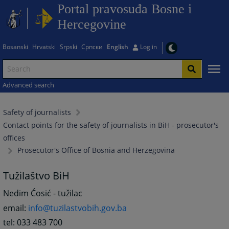
Portal pravosuđa Bosne i
Hercegovine
Bosanski
Hrvatski
Srpski
Српски
English
Log in
Advanced search
Safety of journalists
Contact points for the safety of journalists in BiH - prosecutor's
offices
Prosecutor's Office of Bosnia and Herzegovina
Tužilaštvo BiH
Nedim Ćosić - tužilac
email:
info@tuzilastvobih.gov.ba
tel: 033 483 700