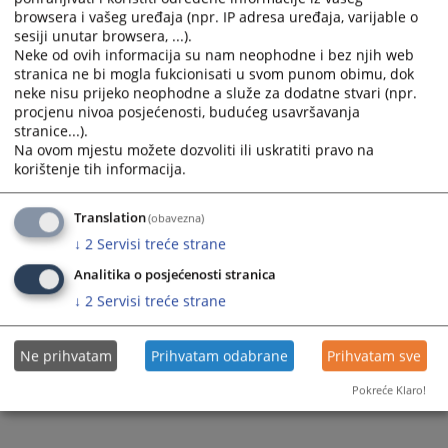
browsera i vašeg uređaja (npr. IP adresa uređaja, varijable o
sesiji unutar browsera, ...).
Neke od ovih informacija su nam neophodne i bez njih web
stranica ne bi mogla fukcionisati u svom punom obimu, dok
neke nisu prijeko neophodne a služe za dodatne stvari (npr.
procjenu nivoa posjećenosti, budućeg usavršavanja
stranice...).
Na ovom mjestu možete dozvoliti ili uskratiti pravo na
korištenje tih informacija.
Translation
(obavezna)
↓
2
Servisi treće strane
Analitika o posjećenosti stranica
↓
2
Servisi treće strane
Ne prihvatam
Prihvatam odabrane
Prihvatam sve
Pokreće Klaro!