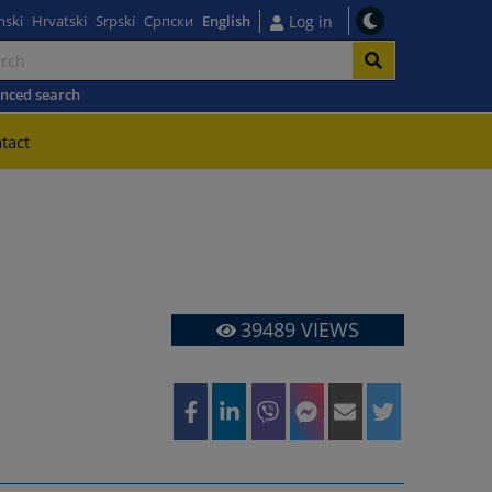
nski
Hrvatski
Srpski
Српски
English
Log in
nced search
tact
39489
VIEWS