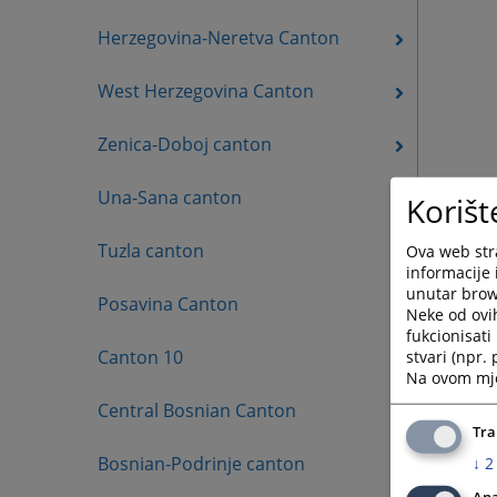
Herzegovina-Neretva Canton
West Herzegovina Canton
Zenica-Doboj canton
Una-Sana canton
Korišt
Tuzla canton
Ova web stra
informacije 
unutar brows
Posavina Canton
Neke od ovi
fukcionisat
Canton 10
stvari (npr.
Na ovom mjes
Central Bosnian Canton
Tra
Bosnian-Podrinje canton
↓
2
Ana