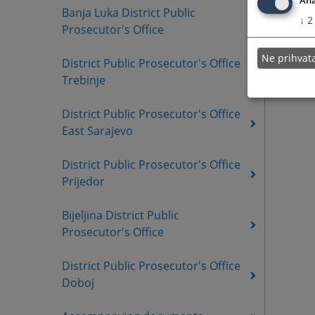
Banja Luka District Public
↓
2
Prosecutor's Office
Ne prihva
District Public Prosecutor's Office
Trebinje
District Public Prosecutor's Office
East Sarajevo
District Public Prosecutor's Office
Prijedor
Bijeljina District Public
Prosecutor's Office
District Public Prosecutor's Office
Doboj