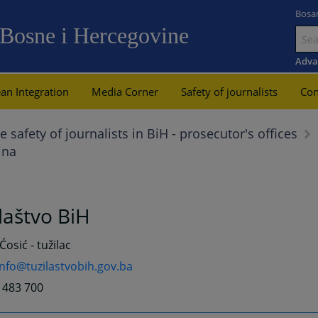
Bosa
 Bosne i Hercegovine
Go
to
Adva
main
an Integration
Media Corner
Safety of journalists
Con
content
e safety of journalists in BiH - prosecutor's offices
ina
laštvo BiH
osić - tužilac
info@tuzilastvobih.gov.ba
3 483 700