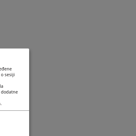
ređene
o sesiji
la
a dodatne
.