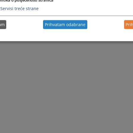
Servisi treće strane
tam
Prihvatam odabrane
Pri