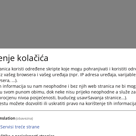
enje kolačića
nica koristi određene skripte koje mogu pohranjivati i koristiti od
iz vašeg browsera i vašeg uređaja (npr. IP adresa uređaja, varijable 
era, ...).
h informacija su nam neophodne i bez njih web stranica ne bi mog
i u svom punom obimu, dok neke nisu prijeko neophodne a služe z
 procjenu nivoa posjećenosti, budućeg usavršavanja stranice...).
tu možete dozvoliti ili uskratiti pravo na korištenje tih informacija
nslation
(obavezna)
Servisi treće strane
litika o posjećenosti stranica