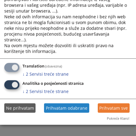
browsera i vašeg uređaja (npr. IP adresa uređaja, varijable o
sesiji unutar browsera, ...).
Neke od ovih informacija su nam neophodne i bez njih web
stranica ne bi mogla fukcionisati u svom punom obimu, dok
neke nisu prijeko neophodne a služe za dodatne stvari (npr.
procjenu nivoa posjećenosti, budućeg usavršavanja
stranice...).
Na ovom mjestu možete dozvoliti ili uskratiti pravo na
korištenje tih informacija.
Translation
(obavezna)
↓
2
Servisi treće strane
Analitika o posjećenosti stranica
↓
2
Servisi treće strane
Ne prihvatam
Prihvatam odabrane
Prihvatam sve
Pokreće Klaro!