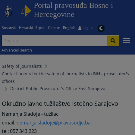
Portal pravosuđa Bosne i
Hercegovine
Bosanski
Hrvatski
Srpski
Српски
English
Log in
Advanced search
Safety of journalists
Contact points for the safety of journalists in BiH - prosecutor's
offices
District Public Prosecutor's Office East Sarajevo
Okružno javno tužilaštvo Istočno Sarajevo
Nemanja Sladoje - tužilac
email:
nemanja.sladoje@pravosudje.ba
tel: 057 343 223