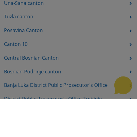
Una-Sana canton
Tuzla canton
Posavina Canton
Canton 10
Central Bosnian Canton
Bosnian-Podrinje canton
Banja Luka District Public Prosecutor's Office
District Public Prosecutor's Office Trebinje
District Public Prosecutor's Office East Sarajevo
District Public Prosecutor's Office Prijedor