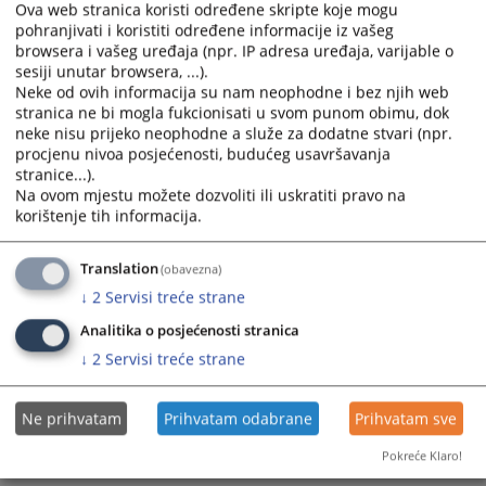
Ova web stranica koristi određene skripte koje mogu
pohranjivati i koristiti određene informacije iz vašeg
browsera i vašeg uređaja (npr. IP adresa uređaja, varijable o
sesiji unutar browsera, ...).
Neke od ovih informacija su nam neophodne i bez njih web
stranica ne bi mogla fukcionisati u svom punom obimu, dok
neke nisu prijeko neophodne a služe za dodatne stvari (npr.
procjenu nivoa posjećenosti, budućeg usavršavanja
stranice...).
Na ovom mjestu možete dozvoliti ili uskratiti pravo na
korištenje tih informacija.
Translation
(obavezna)
↓
2
Servisi treće strane
Analitika o posjećenosti stranica
↓
2
Servisi treće strane
Ne prihvatam
Prihvatam odabrane
Prihvatam sve
Pokreće Klaro!