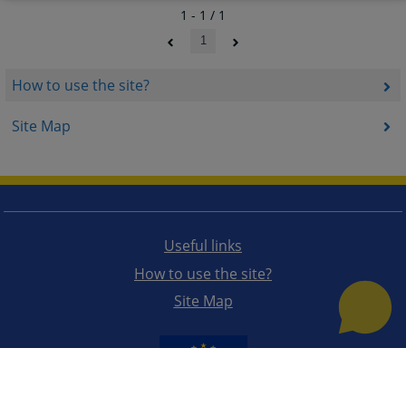
1 - 1 / 1
1
How to use the site?
Site Map
Useful links
How to use the site?
Site Map
The redesign of the website was funded by the European Union. It is solely responsible for its content