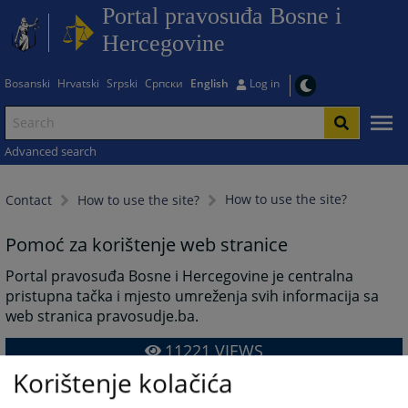
Portal pravosuđa Bosne i
Hercegovine
Bosanski
Hrvatski
Srpski
Српски
English
Log in
Advanced search
How to use the site?
Contact
How to use the site?
Pomoć za korištenje web stranice
Portal pravosuđa Bosne i Hercegovine je centralna
pristupna tačka i mjesto umreženja svih informacija sa
web stranica pravosudje.ba.
11221
VIEWS
Korištenje kolačića