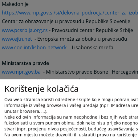
Makedonije
https://www.mp.gov.si/si/delovna_podrocja/center_za_izo
Centar za obrazovanje u pravosuđu Republike Slovenije
www.pcsrbija.org.rs
- Pravosudni centar Republike Srbije
www.ejtn.net
- Evropska mreža za obuku u pravosuđu
www.coe.int/lisbon-network
- Lisabonska mreža
Ministarstva pravde
www.mpr.gov.ba
- Ministarstvo pravde Bosne i Hercegovi
www.gov.me
- Ministarstvo pravde Crne Gore
Korištenje kolačića
www.pravosudje.hr/default.asp
- Ministarstvo pravosuđa 
www.pravda.gov.mk
- Ministarstvo pravde Republike Make
Ova web stranica koristi određene skripte koje mogu pohranjivati
informacije iz vašeg browsera i vašeg uređaja (npr. IP adresa uređ
www.mp.gov.si
- Ministarstvo za pravosuđe Republike Slov
unutar browsera, ...).
www.mpravde.sr.gov.yu
- Ministarstvo pravde Republike S
Neke od ovih informacija su nam neophodne i bez njih web stra
fukcionisati u svom punom obimu, dok neke nisu prijeko neopho
stvari (npr. procjenu nivoa posjećenosti, budućeg usavršavanja st
Sudska i tužilačka vijeća
Na ovom mjestu možete dozvoliti ili uskratiti pravo na korištenje 