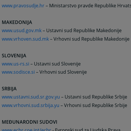
www.pravosudje.hr
– Ministarstvo pravde Republike Hrvat
MAKEDONIJA
www.usud.gov.mk
– Ustavni sud Republike Makedonije
www.vrhoven.sud.mk
– Vrhovni sud Republike Makedonije
SLOVENIJA
www.us-rs.si
– Ustavni sud Slovenije
www.sodisce.si
– Vrhovni sud Slovenije
SRBIJA
www.ustavni.sud.sr.gov.yu
– Ustavni sud Republike Srbije
www.vrhovni.sud.srbija.yu
– Vrhovni sud Republike Srbije
MEĐUNARODNI SUDOVI
www.echr.coe.int/echr
- Evropski sud za Ljudska Prava