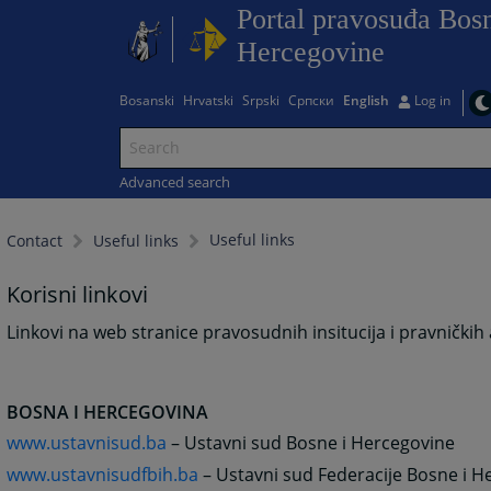
Portal pravosuđa Bosn
Hercegovine
Bosanski
Hrvatski
Srpski
Српски
English
Log in
Advanced search
Useful links
Contact
Useful links
Korisni linkovi
Linkovi na web stranice pravosudnih insitucija i pravničkih as
BOSNA I HERCEGOVINA
www.ustavnisud.ba
– Ustavni sud Bosne i Hercegovine
www.ustavnisudfbih.ba
– Ustavni sud Federacije Bosne i H