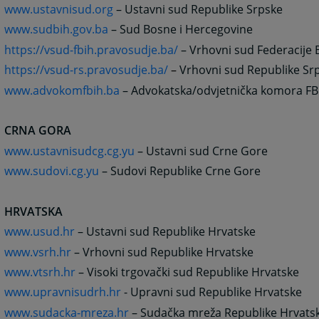
www.ustavnisud.org
– Ustavni sud Republike Srpske
www.sudbih.gov.ba
– Sud Bosne i Hercegovine
https://vsud-fbih.pravosudje.ba/
– Vrhovni sud Federacije 
https://vsud-rs.pravosudje.ba/
–
Vrhovni sud Republike Sr
www.advokomfbih.ba
– Advokatska/odvjetnička komora FB
CRNA GORA
www.ustavnisudcg.cg.yu
– Ustavni sud Crne Gore
www.sudovi.cg.yu
– Sudovi Republike Crne Gore
HRVATSKA
www.usud.hr
– Ustavni sud Republike Hrvatske
www.vsrh.hr
– Vrhovni sud Republike Hrvatske
www.vtsrh.hr
– Visoki trgovački sud Republike Hrvatske
www.upravnisudrh.hr
- Upravni sud Republike Hrvatske
www.sudacka-mreza.hr
– Sudačka mreža Republike Hrvats