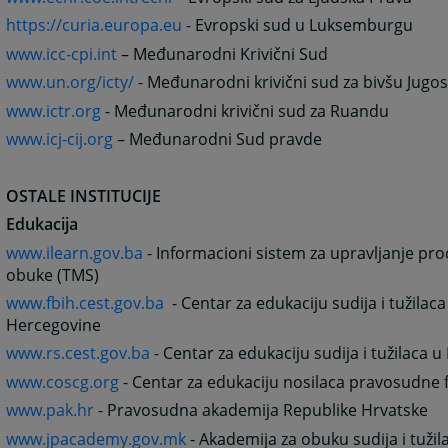
https://curia.europa.eu
- Evropski sud u Luksemburgu
www.icc-cpi.int
– Međunarodni Krivični Sud
www.un.org/icty/
- Međunarodni krivični sud za bivšu Jugos
www.ictr.org
- Međunarodni krivični sud za Ruandu
www.icj-cij.org
– Međunarodni Sud pravde
OSTALE INSTITUCIJE
Edukacija
www.ilearn.gov.ba
- Informacioni sistem za upravljanje pr
obuke (TMS)
www.fbih.cest.gov.ba
- Centar za edukaciju sudija i tužilaca
Hercegovine
www.rs.cest.gov.ba
- Centar za edukaciju sudija i tužilaca u
www.coscg.org
- Centar za edukaciju nosilaca pravosudne 
www.pak.hr
- Pravosudna akademija Republike Hrvatske
www.jpacademy.gov.mk
- Akademija za obuku sudija i tuži