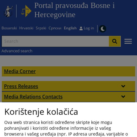
Portal pravosuđa Bosne i
Hercegovine
Bosanski
Hrvatski
Srpski
Српски
English
Log in
Advanced search
Media Corner
Press Releases
Courts in Federation BiH
Media Relations Contacts
Courts
Multimedia
Courts in Republika Srpska
Korištenje kolačića
Brochures
Prosecutor's Offices
Prosecutors Offices in Federation BiH
Ova web stranica koristi određene skripte koje mogu
pohranjivati i koristiti određene informacije iz vašeg
Flyers
HJPC B&H
Prosecutors Offices in Republika Srpska
browsera i vašeg uređaja (npr. IP adresa uređaja, varijable o