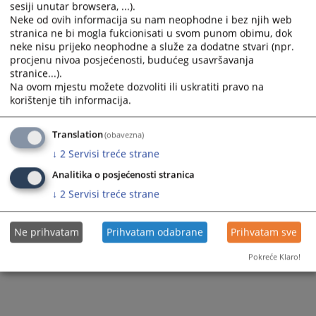
sesiji unutar browsera, ...).
Publications
PR Contact Directory
Judicial institutions in Brčko District BiH
Neke od ovih informacija su nam neophodne i bez njih web
stranica ne bi mogla fukcionisati u svom punom obimu, dok
Send a request/ As a question
State level judicial institutions
neke nisu prijeko neophodne a služe za dodatne stvari (npr.
procjenu nivoa posjećenosti, budućeg usavršavanja
HJPC BiH Press Releases
stranice...).
Na ovom mjestu možete dozvoliti ili uskratiti pravo na
RSS feeds
korištenje tih informacija.
Translation
(obavezna)
↓
2
Servisi treće strane
Analitika o posjećenosti stranica
↓
2
Servisi treće strane
Ne prihvatam
Prihvatam odabrane
Prihvatam sve
Pokreće Klaro!