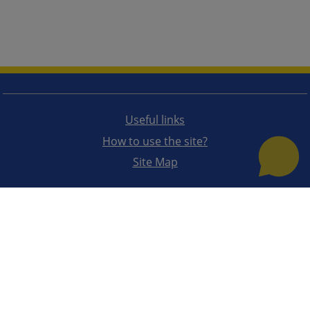
Useful links
How to use the site?
Site Map
The redesign of the website was funded by the European Union. It is solely responsible for its content
the High Judicial and Prosecutorial Council of BiH also does not necessarily reflect the views of the
European Union.