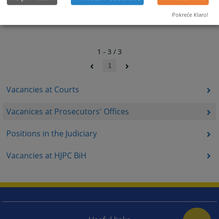
Pokreće Klaro!
1 - 3 / 3
1
Vacancies at Courts
Vacanices at Prosecutors' Offices
Positions in the Judiciary
Vacancies at HJPC BiH