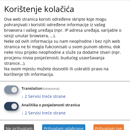
the
the
Korištenje kolačića
Konkursi za pozicije u tužilaštvima u Republici Srpskoj
calendar
calendar
and
and
Ova web stranica koristi određene skripte koje mogu
select
select
pohranjivati i koristiti određene informacije iz vašeg
a
a
browsera i vašeg uređaja (npr. IP adresa uređaja, varijable o
sesiji unutar browsera, ...).
date.
date.
Neke od ovih informacija su nam neophodne i bez njih web
Press
Press
stranica ne bi mogla fukcionisati u svom punom obimu, dok
the
the
neke nisu prijeko neophodne a služe za dodatne stvari (npr.
question
question
procjenu nivoa posjećenosti, budućeg usavršavanja
mark
mark
stranice...).
key
key
Na ovom mjestu možete dozvoliti ili uskratiti pravo na
korištenje tih informacija.
to
to
get
get
the
the
Translation
(obavezna)
keyboard
keyboard
↓
2
Servisi treće strane
shortcuts
shortcuts
Analitika o posjećenosti stranica
for
for
↓
2
Servisi treće strane
changing
changing
dates.
dates.
Ne prihvatam
Prihvatam odabrane
Prihvatam sve