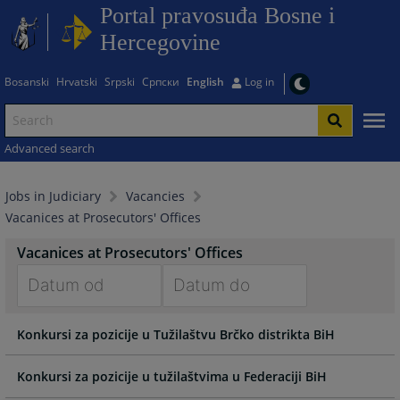
Portal pravosuđa Bosne i
Hercegovine
Bosanski
Hrvatski
Srpski
Српски
English
Log in
Advanced search
Jobs in Judiciary
Vacancies
Vacanices at Prosecutors' Offices
Vacanices at Prosecutors' Offices
Navigate
Navigate
Konkursi za pozicije u Tužilaštvu Brčko distrikta BiH
forward
forward
to
to
interact
interact
Konkursi za pozicije u tužilaštvima u Federaciji BiH
with
with