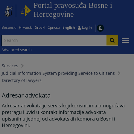
Portal pravosuđa Bosne i
Hercegovine
Bosanski
Hrvatski
Srpski
Српски
English
Log in
Advanced search
Services
Judicial Information System providing Service to Citizens
Directory of lawyers
Adresar advokata
Adresar advokata je servis koji korisnicima omogućava
pretragu i uvid u kontakt informacije advokata
upisanih u jednoj od advokatskih komora u Bosni i
Hercegovini.