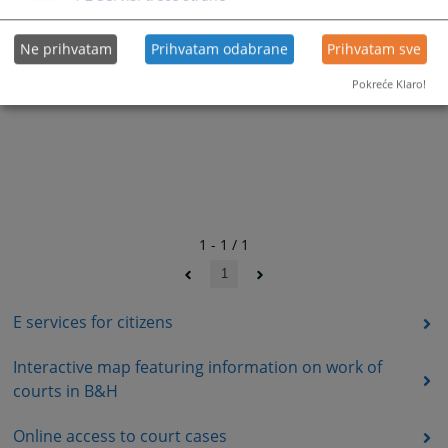
Ne prihvatam
Prihvatam odabrane
Prihvatam sve
Pokreće Klaro!
1 - 1 / 1
1
E services for citizens
Interactive map featuring information on work of
courts in B&H
Online access to court cases