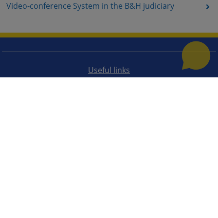
Video-conference System in the B&H judiciary
Useful links
How to use the site?
Site Map
The redesign of the website was funded by the European Union. It is solely responsible for its content
the High Judicial and Prosecutorial Council of BiH also does not necessarily reflect the views of the
European Union.
© 2021
High Judicial and Prosecutorial Council