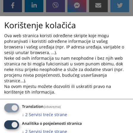
Korištenje kolačića
Links
Adresar advokata
Ova web stranica koristi određene skripte koje mogu
pohranjivati i koristiti određene informacije iz vašeg
browsera i vašeg uređaja (npr. IP adresa uređaja, varijable o
sesiji unutar browsera, ...).
Neke od ovih informacija su nam neophodne i bez njih web
Files
stranica ne bi mogla fukcionisati u svom punom obimu, dok
neke nisu prijeko neophodne a služe za dodatne stvari (npr.
Zajedničke advokatske kancelarije FBIH
procjenu nivoa posjećenosti, budućeg usavršavanja
stranice...).
Zajedničke advokatske kancelarije RS
Na ovom mjestu možete dozvoliti ili uskratiti pravo na
korištenje tih informacija.
Translation
(obavezna)
↓
2
Servisi treće strane
Analitika o posjećenosti stranica
↓
2
Servisi treće strane