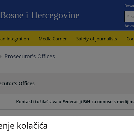
Bosa
 Bosne i Hercegovine
Go
to
Adva
main
an Integration
Media Corner
Safety of journalists
Con
content
Prosecutor's Offices
cutor's Offices
Kontakti tužilaštava u Federaciji BiH za odnose s medijim
Kontakti tužilaštava u Republici Srpskoj za odnose s med
enje kolačića
Kontakti za odnose s medijima Tužilaštva Brčko distrikta