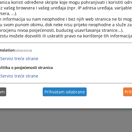
nica koristi određene skripte koje mogu pohranjivati i koristiti od
iz vašeg browsera i vašeg uređaja (npr. IP adresa uređaja, varijable 
era, ...).
h informacija su nam neophodne i bez njih web stranica ne bi mog
i u svom punom obimu, dok neke nisu prijeko neophodne a služe z
 procjenu nivoa posjećenosti, budućeg usavršavanja stranice...).
tu možete dozvoliti ili uskratiti pravo na korištenje tih informacija
nslation
(obavezna)
Servisi treće strane
litika o posjećenosti stranica
Servisi treće strane
tam
Prihvatam odabrane
Pri