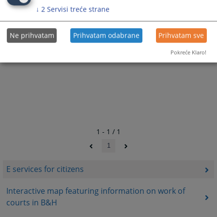
↓
2
Servisi treće strane
Ne prihvatam
Prihvatam odabrane
Prihvatam sve
Pokreće Klaro!
1 - 1 / 1
1
E services for citizens
Interactive map featuring information on work of
courts in B&H