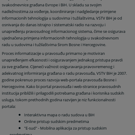
svakodnevnice građana Evrope i BiH. U skladu sa svojim
nadležnostima za vođenje, koordiniranje i nadgledanje primjene
informacionih tehnologija u sudovima i tužilaštvima, VSTV BiH je od
osnivanja do danas istrajno i sistematski radio na razvoju i
unapređenju pravosudnog informacionog sistema, čime se osigurava
ujednačena primjena informacionih tehnologija u svakodnevnom
radu u sudovima i tužilaštvima širom Bosne i Hercegovine.
Proces informatizacije u pravosuđu primarno je motiviran
unapređenjem efkasnosti i osiguravanjem jednakog pristupa pravdi
za sve građane. Cijeneći važnost osiguravanja pravovremenog i
adekvatnog informiranja građana o radu pravosuđa, VSTV BiH je 2007.
godine pokrenuo proces razvoja web-portala pravosuđa Bosne i
Hercegovine. Kako bi portal pravosuđa i web-stranice pravosudnih
institucija približili i prilagodili potrebama građana i korisnika sudskih
usluga, tokom prethodnih godina razvijen je niz funkcionalnosti
portala:
Interaktivna mapa o radu sudova u BiH
Online pristup sudskim predmetima
"E-sud" - Mobilna aplikacija za pristup sudskim
predmetima