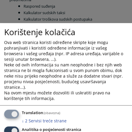
Raspored suđenja
Kalkulator sudskih taksi
Kalkulator troškova sudskih postupaka
Uvjerenja o nevođenju krivičnog postupka
Korištenje kolačića
Adresar pravosudnih institucija
Adresar sudskih vještaka i tumača
Ova web stranica koristi određene skripte koje mogu
Adresar advokata
pohranjivati i koristiti određene informacije iz vašeg
Registri poslovnih subjekata u BiH
browsera i vašeg uređaja (npr. IP adresa uređaja, varijable o
sesiji unutar browsera, ...).
Sve aktivnosti imaju za cilj unaprijediti rad pravosuđa, osigurati bolje i
Neke od ovih informacija su nam neophodne i bez njih web
kvalitetnije elektronske komunikacije s pravosuđem.
stranica ne bi mogla fukcionisati u svom punom obimu, dok
neke nisu prijeko neophodne a služe za dodatne stvari (npr.
procjenu nivoa posjećenosti, budućeg usavršavanja
18687
VIEWS
stranice...).
Na ovom mjestu možete dozvoliti ili uskratiti pravo na
korištenje tih informacija.
Translation
(obavezna)
↓
2
Servisi treće strane
Analitika o posjećenosti stranica