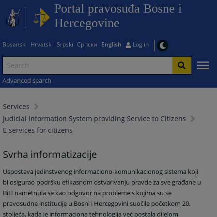
Portal pravosuđa Bosne i
Hercegovine
Bosanski
Hrvatski
Srpski
Српски
English
Log in
Advanced search
Services
Judicial Information System providing Service to Citizens
E services for citizens
Svrha informatizacije
Uspostava jedinstvenog informaciono-komunikacionog sistema koji
bi osigurao podršku efikasnom ostvarivanju pravde za sve građane u
BiH nametnula se kao odgovor na probleme s kojima su se
pravosudne institucije u Bosni i Hercegovini suočile početkom 20.
stoljeća, kada je informaciona tehnologija već postala dijelom