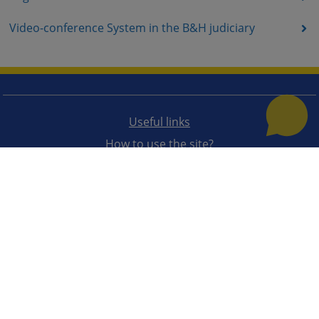
Video-conference System in the B&H judiciary
Useful links
How to use the site?
Site Map
The redesign of the website was funded by the European Union. It is solely responsible for its content
the High Judicial and Prosecutorial Council of BiH also does not necessarily reflect the views of the
European Union.