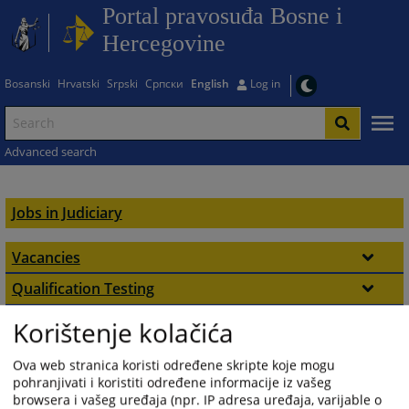
Portal pravosuđa Bosne i
Hercegovine
Bosanski
Hrvatski
Srpski
Српски
English
Log in
Advanced search
Jobs in Judiciary
Vacancies
Vacancies at Courts
Qualification Testing
Notifications
Appointments
Vacanices at Prosecutors' Offices
Korištenje kolačića
Appointments of Judicial Functions' Holders
Documents
Positions in the Judiciary
Ova web stranica koristi određene skripte koje mogu
pohranjivati i koristiti određene informacije iz vašeg
Contact
Vacancies at HJPC BiH
browsera i vašeg uređaja (npr. IP adresa uređaja, varijable o