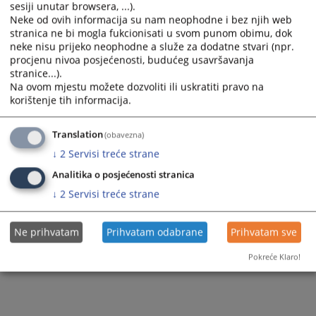
sesiji unutar browsera, ...).
Ranking Lists
Neke od ovih informacija su nam neophodne i bez njih web
stranica ne bi mogla fukcionisati u svom punom obimu, dok
neke nisu prijeko neophodne a služe za dodatne stvari (npr.
procjenu nivoa posjećenosti, budućeg usavršavanja
stranice...).
Na ovom mjestu možete dozvoliti ili uskratiti pravo na
korištenje tih informacija.
Translation
(obavezna)
↓
2
Servisi treće strane
Analitika o posjećenosti stranica
↓
2
Servisi treće strane
Ne prihvatam
Prihvatam odabrane
Prihvatam sve
Pokreće Klaro!