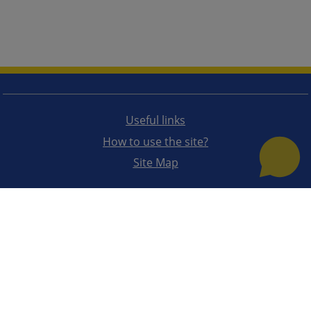
Useful links
How to use the site?
Site Map
The redesign of the website was funded by the European Union. It is solely responsible for its content
the High Judicial and Prosecutorial Council of BiH also does not necessarily reflect the views of the
European Union.