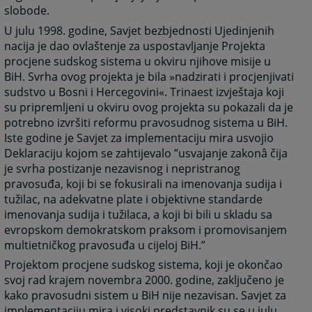
slobode.
U julu 1998. godine, Savjet bezbjednosti Ujedinjenih
nacija je dao ovlaštenje za uspostavljanje Projekta
procjene sudskog sistema u okviru njihove misije u
BiH. Svrha ovog projekta je bila »nadzirati i procjenjivati
sudstvo u Bosni i Hercegovini«. Trinaest izvještaja koji
su pripremljeni u okviru ovog projekta su pokazali da je
potrebno izvršiti reformu pravosudnog sistema u BiH.
Iste godine je Savjet za implementaciju mira usvojio
Deklaraciju kojom se zahtijevalo ”usvajanje zakonâ čija
je svrha postizanje nezavisnog i nepristranog
pravosuđa, koji bi se fokusirali na imenovanja sudija i
tužilac, na adekvatne plate i objektivne standarde
imenovanja sudija i tužilaca, a koji bi bili u skladu sa
evropskom demokratskom praksom i promovisanjem
multietničkog pravosuđa u cijeloj BiH.”
Projektom procjene sudskog sistema, koji je okončao
svoj rad krajem novembra 2000. godine, zaključeno je
kako pravosudni sistem u BiH nije nezavisan. Savjet za
implementaciju mira i visoki predstavnik su se u julu