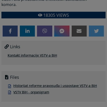
komora.
18305
VIEWS
Links
Kontakt informacije VSTV-a BiH
Files
Historijat reforme pravosuđa i uspostave VSTV-a BiH
VSTV BiH - organigram