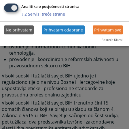
Zakonom su utvrđene sljedeće nadležnosti Savjeta:
Analitika o posjećenosti stranica
↓
2
Servisi treće strane
imenovanje sudija, tužilaca i stručnih saradnika,
disciplinska odgovornost sudija i tužilaca,
pravosudna uprava i statistika,
Ne prihvatam
Prihvatam odabrane
Prihvatam sve
budžeti pravosudnih institucija,
nadzor nad stručnim usavršavanjem,
Pokreće Klaro!
uvođenje informaciono-komunikacionih
tehnologija,
provođenje i koordiniranje reformskih aktivnosti u
pravosudnom sektoru u BiH.
Visoki sudski i tužilački savjet BiH ujedno je i
regulaciono tijelo na nivou Bosne i Hercegovine koje
uspostavlja etičke i profesionalne standarde za
pravosudnu profesionalnu zajednicu.
Visoki sudski i tužilački savjet BiH trenutno čini 15
domaćih članova koji se biraju u skladu sa članom 4.
Zakona o VSTS-u BiH. Savjet je sačinjen od šest sudija,
pet tužilaca, dva predstavnika izvršne i zakonodavne
vlasti i dva predstavnika entitetskih advokatskih