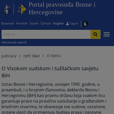
Portal pravosuđa Bosne i
Hercegovine
Bosanski
Hrvatski
Srpski
Српски
English
Log in
Advanced search
O Vijeću
Judiciary
HJPC B&H
O Visokom sudskom i tužilačkom savjetu
BiH
Ustav Bosne i Hercegovine, usvojen 1995. godine, u
preambuli, i u brojnim članovima, deklariše Bosnu i
Hercegovinu (BiH) kao pravnu državu koja svakom licu
garantuje pravo na pravično saslušanje u građanskim i
krivičnim stvarima, te obavezuje sve sudove, ustanove,
organe vlasti da primjenjuju ljudska prava i osnovne