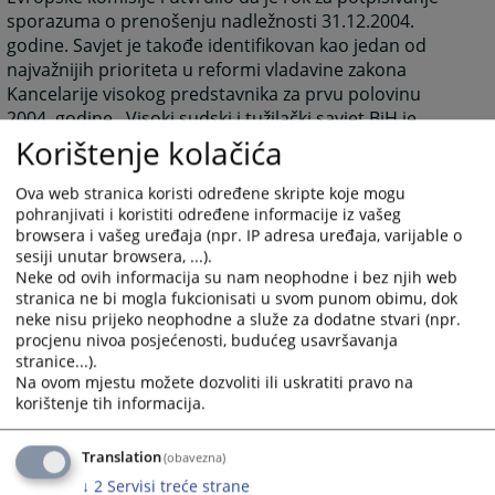
sporazuma o prenošenju nadležnosti 31.12.2004.
godine. Savjet je takođe identifikovan kao jedan od
najvažnijih prioriteta u reformi vladavine zakona
Kancelarije visokog predstavnika za prvu polovinu
2004. godine. Visoki sudski i tužilački savjet BiH je
osnovan 1. juna 2004. godine, Zakonom koji je
Korištenje kolačića
Parlamentarna skupština Bosne i Hercegovine usvojila
u maju 2004. godine. Tome je prethodio Sporazum o
Ova web stranica koristi određene skripte koje mogu
prenošenju odgovornosti Federacije BiH i Republike
pohranjivati i koristiti određene informacije iz vašeg
browsera i vašeg uređaja (npr. IP adresa uređaja, varijable o
Srpske iz marta iste godine. Uspostava VSTS-a BiH bio
sesiji unutar browsera, ...).
je jedan od prvih ispunjenih uslova ka započinjanju
Neke od ovih informacija su nam neophodne i bez njih web
pregovora o zaključivanju Sporazuma o stabilizaciji i
stranica ne bi mogla fukcionisati u svom punom obimu, dok
pridruživanju između Evropske unije i Bosne i
neke nisu prijeko neophodne a služe za dodatne stvari (npr.
Hercegovine, a zadatak Savjeta je da podržava
procjenu nivoa posjećenosti, budućeg usavršavanja
bosansko-hercegovačko pravosuđe na njegovom putu
stranice...).
Na ovom mjestu možete dozvoliti ili uskratiti pravo na
ka Evropskoj uniji i njenim standardima.
korištenje tih informacija.
Danas je VSTS BiH samostalna, nezavisna i
funkcionalna institucija čija je ključna zadaća
Translation
(obavezna)
obezbijediti efikasno, nepristrano i profesionalno
↓
2
Servisi treće strane
pravosuđe u Bosni i Hercegovini.