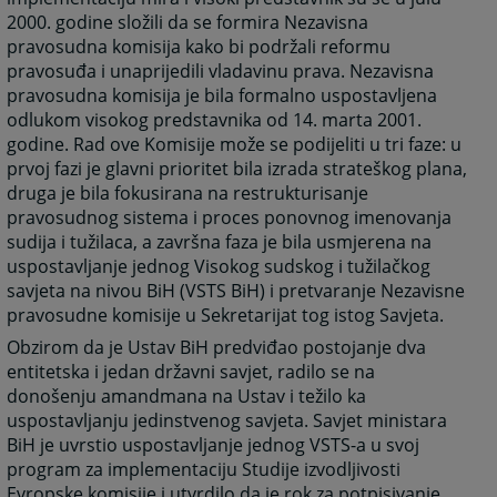
2000. godine složili da se formira Nezavisna
pravosudna komisija kako bi podržali reformu
pravosuđa i unaprijedili vladavinu prava. Nezavisna
pravosudna komisija je bila formalno uspostavljena
odlukom visokog predstavnika od 14. marta 2001.
godine. Rad ove Komisije može se podijeliti u tri faze: u
prvoj fazi je glavni prioritet bila izrada strateškog plana,
druga je bila fokusirana na restrukturisanje
pravosudnog sistema i proces ponovnog imenovanja
sudija i tužilaca, a završna faza je bila usmjerena na
uspostavljanje jednog Visokog sudskog i tužilačkog
savjeta na nivou BiH (VSTS BiH) i pretvaranje Nezavisne
pravosudne komisije u Sekretarijat tog istog Savjeta.
Obzirom da je Ustav BiH predviđao postojanje dva
entitetska i jedan državni savjet, radilo se na
donošenju amandmana na Ustav i težilo ka
uspostavljanju jedinstvenog savjeta. Savjet ministara
BiH je uvrstio uspostavljanje jednog VSTS-a u svoj
program za implementaciju Studije izvodljivosti
Evropske komisije i utvrdilo da je rok za potpisivanje