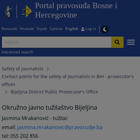
Portal pravosuđa Bosne i
Hercegovine
Bosanski
Hrvatski
Srpski
Српски
English
Log in
Advanced search
Safety of journalists
Contact points for the safety of journalists in BiH - prosecutor's
offices
Bijeljina District Public Prosecutor's Office
Okružno javno tužilaštvo Bijeljina
Jasmina Mrakanović - tužilac
email:
jasmina.mrakanovic@pravosudje.ba
tel: 055 202 856