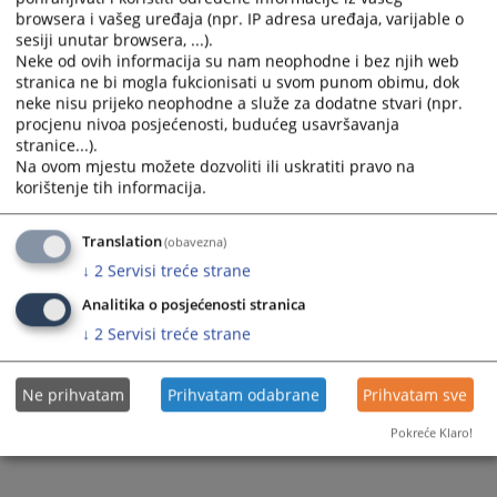
browsera i vašeg uređaja (npr. IP adresa uređaja, varijable o
sesiji unutar browsera, ...).
Neke od ovih informacija su nam neophodne i bez njih web
stranica ne bi mogla fukcionisati u svom punom obimu, dok
neke nisu prijeko neophodne a služe za dodatne stvari (npr.
procjenu nivoa posjećenosti, budućeg usavršavanja
stranice...).
Na ovom mjestu možete dozvoliti ili uskratiti pravo na
korištenje tih informacija.
Translation
(obavezna)
↓
2
Servisi treće strane
Analitika o posjećenosti stranica
↓
2
Servisi treće strane
Ne prihvatam
Prihvatam odabrane
Prihvatam sve
Pokreće Klaro!