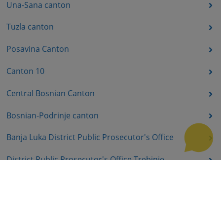
Una-Sana canton
Tuzla canton
Posavina Canton
Canton 10
Central Bosnian Canton
Bosnian-Podrinje canton
Banja Luka District Public Prosecutor's Office
District Public Prosecutor's Office Trebinje
District Public Prosecutor's Office East Sarajevo
District Public Prosecutor's Office Prijedor