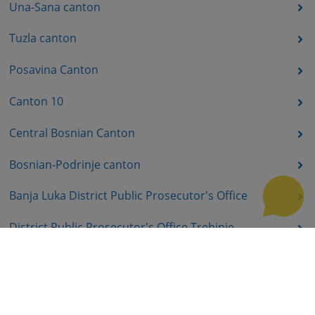
Una-Sana canton
Tuzla canton
Posavina Canton
Canton 10
Central Bosnian Canton
Bosnian-Podrinje canton
Banja Luka District Public Prosecutor's Office
District Public Prosecutor's Office Trebinje
District Public Prosecutor's Office East Sarajevo
District Public Prosecutor's Office Prijedor