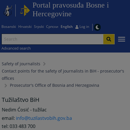
Portal pravosuđa Bosne i
Hercegovine
Bosanski
Hrvatski
Srpski
Српски
English
Log in
Advanced search
Safety of journalists
Contact points for the safety of journalists in BiH - prosecutor's
offices
Prosecutor's Office of Bosnia and Herzegovina
Tužilaštvo BiH
Nedim Ćosić - tužilac
email:
info@tuzilastvobih.gov.ba
tel: 033 483 700