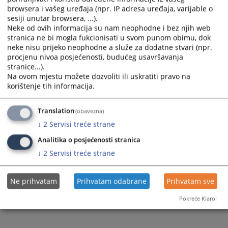
browsera i vašeg uređaja (npr. IP adresa uređaja, varijable o
sesiji unutar browsera, ...).
Neke od ovih informacija su nam neophodne i bez njih web
stranica ne bi mogla fukcionisati u svom punom obimu, dok
neke nisu prijeko neophodne a služe za dodatne stvari (npr.
procjenu nivoa posjećenosti, budućeg usavršavanja
stranice...).
Na ovom mjestu možete dozvoliti ili uskratiti pravo na
korištenje tih informacija.
Translation
(obavezna)
↓
2
Servisi treće strane
Analitika o posjećenosti stranica
↓
2
Servisi treće strane
Ne prihvatam
Prihvatam odabrane
Prihvatam sve
Pokreće Klaro!