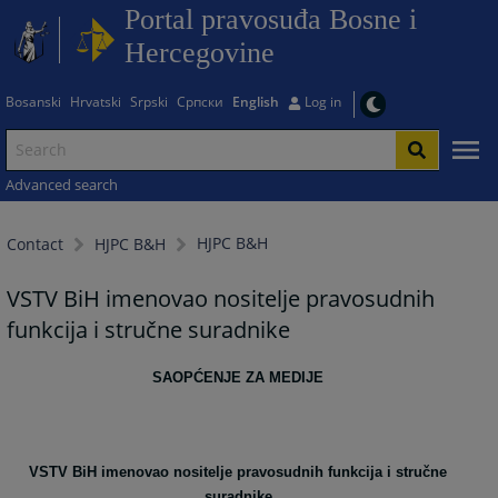
Portal pravosuđa Bosne i
Hercegovine
Bosanski
Hrvatski
Srpski
Српски
English
Log in
Advanced search
HJPC B&H
Contact
HJPC B&H
VSTV BiH imenovao nositelje pravosudnih
funkcija i stručne suradnike
SAOPĆENJE ZA MEDIJE
VSTV BiH imenovao nositelje pravosudnih funkcija i stručne
suradnike