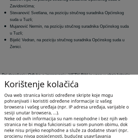
Zavidovićima;
Stevanović Svetlana, na poziciju stručnog suradnika Općinskog
suda u Tuzli;
Mujanović Nermin, na poziciju stručnog suradnika Općinskog suda
u Tuzli;
Bijelić Vedran, na poziciju stručnog suradnika Općinskog suda u
Zenici.
Pri donošenju Odluke o imenovanju, VSTV BiH je uzeo u obzir kriterije
Korištenje kolačića
poput: stručnog znanja, radnog iskustva i radnih rezultata; stručne
sposobnosti zasnovane na dosadašnjim rezultatima u karijeri;
Ova web stranica koristi određene skripte koje mogu
sposobnosti da nepristrano, savjesno, marljivo, odlučno i odgovorno
pohranjivati i koristiti određene informacije iz vašeg
obnaša dužnosti u okviru funkcije za koju se prijavljuje; odnosa sa
browsera i vašeg uređaja (npr. IP adresa uređaja, varijable o
radnim kolegama, ponašanja van posla, profesionalne nepristranosti i
sesiji unutar browsera, ...).
ugleda te iskustva na rukovodećim poslovima.
Neke od ovih informacija su nam neophodne i bez njih web
stranica ne bi mogla fukcionisati u svom punom obimu, dok
neke nisu prijeko neophodne a služe za dodatne stvari (npr.
Pri imenovanju, VSTV BiH primjenjuje odgovarajuće ustavne odredbe
procjenu nivoa posjećenosti, budućeg usavršavanja