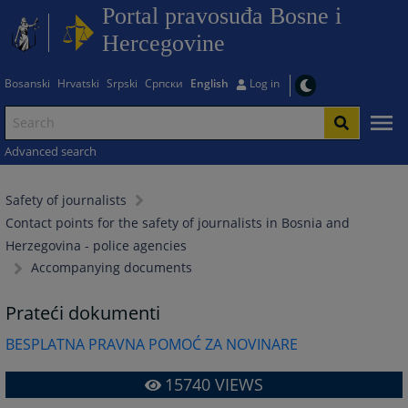
Portal pravosuđa Bosne i
Hercegovine
Bosanski
Hrvatski
Srpski
Српски
English
Log in
Advanced search
Safety of journalists
Contact points for the safety of journalists in Bosnia and
Herzegovina - police agencies
Accompanying documents
Prateći dokumenti
BESPLATNA PRAVNA POMOĆ ZA NOVINARE
15740
VIEWS