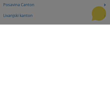
Posavina Canton
Livanjski kanton
Central Bosnian Canton
Bosnian-Podrinje canton
Accompanying documents
Useful links
How to use the site?
Site Map