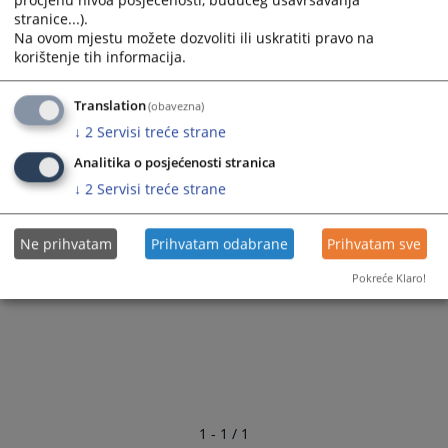
stranice...).
Na ovom mjestu možete dozvoliti ili uskratiti pravo na
korištenje tih informacija.
Translation
(obavezna)
↓
2
Servisi treće strane
Analitika o posjećenosti stranica
↓
2
Servisi treće strane
Ne prihvatam
Prihvatam odabrane
Prihvatam sve
Pokreće Klaro!
1 - 1 / 1