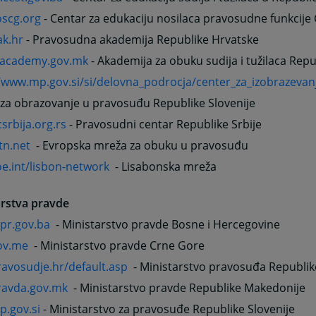
scg.org
- Centar za edukaciju nosilaca pravosudne funkcije
k.hr
- Pravosudna akademija Republike Hrvatske
academy.gov.mk
- Akademija za obuku sudija i tužilaca Rep
//www.mp.gov.si/si/delovna_podrocja/center_za_izobrazevan
 za obrazovanje u pravosuđu Republike Slovenije
rbija.org.rs
- Pravosudni centar Republike Srbije
tn.net
- Evropska mreža za obuku u pravosuđu
e.int/lisbon-network
- Lisabonska mreža
arstva pravde
r.gov.ba
- Ministarstvo pravde Bosne i Hercegovine
ov.me
- Ministarstvo pravde Crne Gore
avosudje.hr/default.asp
- Ministarstvo pravosuđa Republik
avda.gov.mk
- Ministarstvo pravde Republike Makedonije
.gov.si
- Ministarstvo za pravosuđe Republike Slovenije