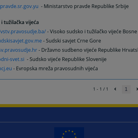
ravde.sr.gov.yu
- Ministarstvo pravde Republike Srbije
i tužilačka vijeća
/vstv.pravosudje.ba/
- Visoko sudsko i tužilačko vijeće Bosne
dskisavjet.gov.me
- Sudski savjet Crne Gore
v.pravosudje.hr
- Državno sudbeno vijeće Republike Hrvats
dni-svet.si
- Sudsko vijeće Republike Slovenije
cj.eu
- Evropska mreža pravosudnih vijeća
1 - 1 / 1
1