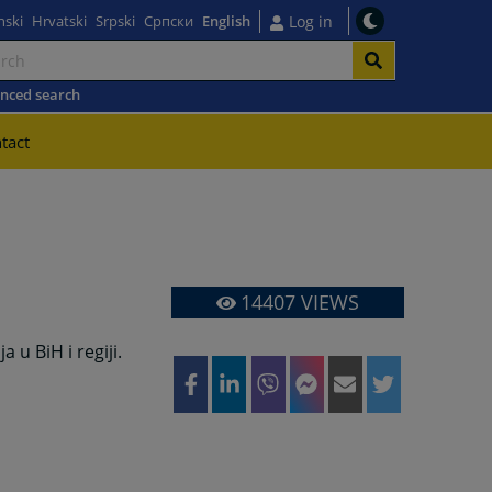
nski
Hrvatski
Srpski
Српски
English
Log in
nced search
tact
14407
VIEWS
 u BiH i regiji.