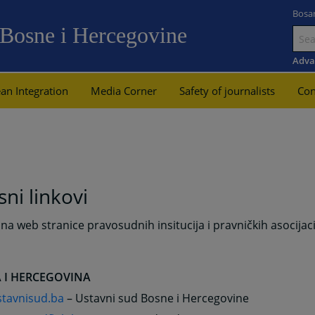
Bosa
 Bosne i Hercegovine
Go
to
Adva
main
an Integration
Media Corner
Safety of journalists
Con
content
sni linkovi
 na web stranice pravosudnih insitucija i pravničkih asocijacija
 I HERCEGOVINA
tavnisud.ba
– Ustavni sud Bosne i Hercegovine