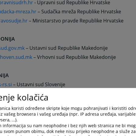
ravnisudrh.hr
- Upravni sud Republike Hrvatske
dacka-mreza.hr
– Sudačka mreža Republike Hrvatske
avosudje.hr
– Ministarstvo pravde Republike Hrvatske
ONIJA
ud.gov.mk
– Ustavni sud Republike Makedonije
hoven.sud.mk
– Vrhovni sud Republike Makedonije
NIJA
rs.si
– Ustavni sud Slovenije
disce.si
– Vrhovni sud Slovenije
enje kolačića
nica koristi određene skripte koje mogu pohranjivati i koristiti od
iz vašeg browsera i vašeg uređaja (npr. IP adresa uređaja, varijable 
era, ...).
tavni.sud.sr.gov.yu
– Ustavni sud Republike Srbije
h informacija su nam neophodne i bez njih web stranica ne bi mog
hovni.sud.srbija.yu
– Vrhovni sud Republike Srbije
i u svom punom obimu, dok neke nisu prijeko neophodne a služe z