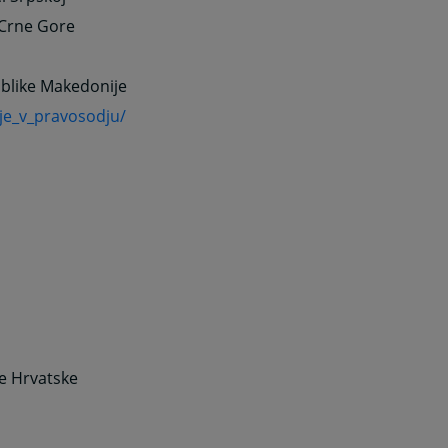
 Crne Gore
ublike Makedonije
je_v_pravosodju/
e Hrvatske