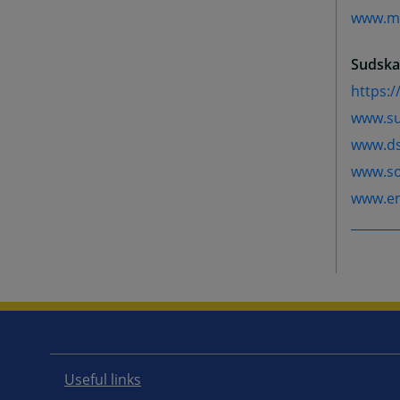
www.mp
Sudska 
https:/
www.su
www.ds
www.so
www.en
Useful links