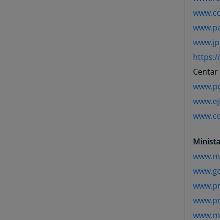
www.co
www.pa
www.jp
https:
Centar
www.pcs
www.ej
www.co
Minist
www.mp
www.g
www.pr
www.pr
www.mp