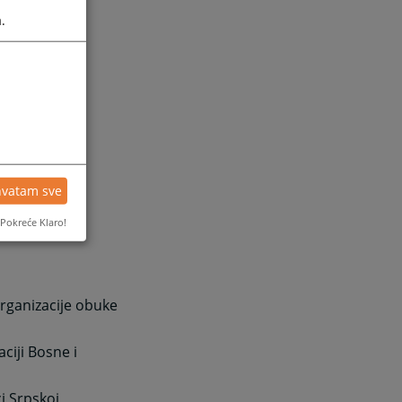
.
hvatam sve
Pokreće Klaro!
rganizacije obuke
ciji Bosne i
ci Srpskoj