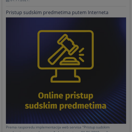
Pristup sudskim predmetima putem Interneta
Prema rasporedu implementacija web servisa "Pristup sudskim