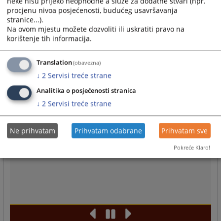
neke nisu prijeko neophodne a služe za dodatne stvari (npr.
procjenu nivoa posjećenosti, budućeg usavršavanja
stranice...).
Na ovom mjestu možete dozvoliti ili uskratiti pravo na
korištenje tih informacija.
Translation
(obavezna)
↓
2
Servisi treće strane
Analitika o posjećenosti stranica
↓
2
Servisi treće strane
Ne prihvatam
Prihvatam odabrane
Prihvatam sve
Pokreće Klaro!