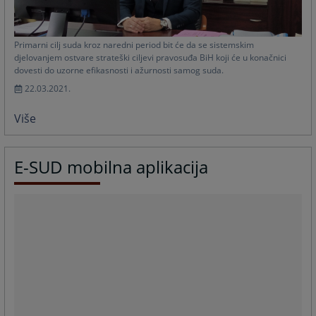
Primarni cilj suda kroz naredni period bit će da se sistemskim
djelovanjem ostvare strateški ciljevi pravosuđa BiH koji će u konačnici
dovesti do uzorne efikasnosti i ažurnosti samog suda.
22.03.2021.
Više
E-SUD mobilna aplikacija