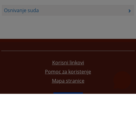
Osnivanje suda
Korisni linkovi
Pomoc za koristenje
Mapa stranice
Redizajn web stranice je finansirala Evropska unija. Za njen sadržaj isključivo je odgovorno
Visoko sudsko i tužilačko vijeće BiH i ona ne odražava nužno stavove Evropske unije.