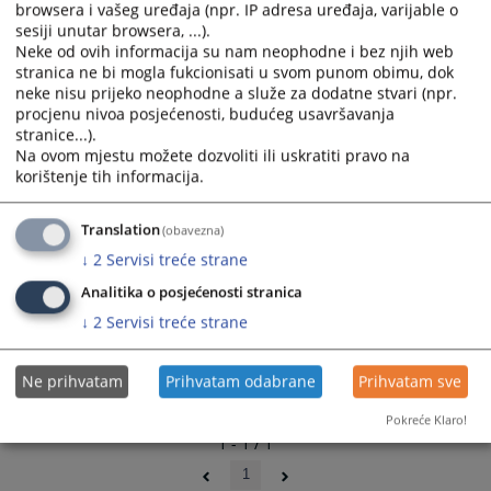
browsera i vašeg uređaja (npr. IP adresa uređaja, varijable o
02.09.2009.
and
and
sesiji unutar browsera, ...).
select
select
Neke od ovih informacija su nam neophodne i bez njih web
a
a
stranica ne bi mogla fukcionisati u svom punom obimu, dok
date.
date.
neke nisu prijeko neophodne a služe za dodatne stvari (npr.
Press
Press
procjenu nivoa posjećenosti, budućeg usavršavanja
stranice...).
the
the
Na ovom mjestu možete dozvoliti ili uskratiti pravo na
question
question
korištenje tih informacija.
mark
mark
key
key
Translation
(obavezna)
to
to
get
get
↓
2
Servisi treće strane
the
the
Analitika o posjećenosti stranica
keyboard
keyboard
↓
2
Servisi treće strane
shortcuts
shortcuts
for
for
changing
changing
Ne prihvatam
Prihvatam odabrane
Prihvatam sve
dates.
dates.
Pokreće Klaro!
1 - 1 / 1
1