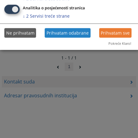
9882
PREGLEDA
Analitika o posjećenosti stranica
↓
2
Servisi treće strane
Ne prihvatam
Prihvatam odabrane
Prihvatam sve
Pokreće Klaro!
1 - 1 / 1
1
Kontakt suda
Adresar pravosudnih institucija