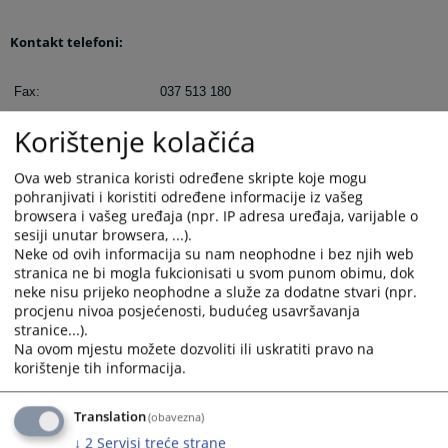
Kontakt telefoni:
Fax:
037 513 180
Korištenje kolačića
Sekretar suda:
037 510 025
Ova web stranica koristi određene skripte koje mogu
Zemljišnoknjižni ured:
037 539 226
pohranjivati i koristiti određene informacije iz vašeg
browsera i vašeg uređaja (npr. IP adresa uređaja, varijable o
sesiji unutar browsera, ...).
Prekršajno odjeljene:
037 514 045
Neke od ovih informacija su nam neophodne i bez njih web
stranica ne bi mogla fukcionisati u svom punom obimu, dok
Centrala:
037 514 019
neke nisu prijeko neophodne a služe za dodatne stvari (npr.
procjenu nivoa posjećenosti, budućeg usavršavanja
stranice...).
Računovodstvo:
037 539 225
Na ovom mjestu možete dozvoliti ili uskratiti pravo na
korištenje tih informacija.
E-mail adresa:
opsud-cazin@pravosudje.ba
Translation
(obavezna)
↓
2
Servisi treće strane