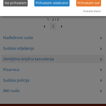
Ne prihvatam
Prihvatam odabrane
Prihvatam sve
Pokreće Klaro!
1 - 2 / 2
1
Nadležnost suda
Sudska odjeljenja
Zemljišno-knjižna kancelarija
Pisarnica
Sudska policija
Akti suda