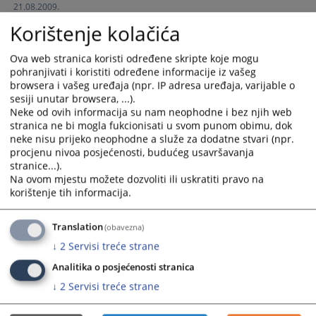
21.08.2009.
and
and
Korištenje kolačića
select
select
a
a
Zemljišnoknjižni ured
date.
date.
Ova web stranica koristi određene skripte koje mogu
pohranjivati i koristiti određene informacije iz vašeg
Press
Press
browsera i vašeg uređaja (npr. IP adresa uređaja, varijable o
the
the
Zemljišnoknjižni ured
sesiji unutar browsera, ...).
question
question
Neke od ovih informacija su nam neophodne i bez njih web
19.08.2009.
mark
mark
stranica ne bi mogla fukcionisati u svom punom obimu, dok
key
key
neke nisu prijeko neophodne a služe za dodatne stvari (npr.
to
to
procjenu nivoa posjećenosti, budućeg usavršavanja
stranice...).
get
get
Na ovom mjestu možete dozvoliti ili uskratiti pravo na
the
the
korištenje tih informacija.
keyboard
keyboard
shortcuts
shortcuts
Translation
for
for
(obavezna)
changing
changing
↓
2
Servisi treće strane
dates.
dates.
Analitika o posjećenosti stranica
↓
2
Servisi treće strane