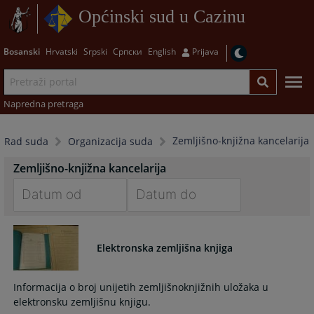
Općinski sud u Cazinu
Bosanski
Hrvatski
Srpski
Српски
English
Prijava
Napredna pretraga
Zemljišno-knjižna kancelarija
Rad suda
Organizacija suda
Zemljišno-knjižna kancelarija
Navigate
Navigate
forward
forward
Elektronska zemljišna knjiga
to
to
interact
interact
with
with
Informacija o broj unijetih zemljišnoknjižnih uložaka u
the
the
elektronsku zemljišnu knjigu.
calendar
calendar