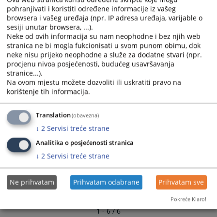
and
and
pohranjivati i koristiti određene informacije iz vašeg
Plan nabavki za 2023. godinu
browsera i vašeg uređaja (npr. IP adresa uređaja, varijable o
select
select
09.05.2023.
sesiji unutar browsera, ...).
a
a
Neke od ovih informacija su nam neophodne i bez njih web
date.
date.
stranica ne bi mogla fukcionisati u svom punom obimu, dok
Plan nabavki za 2022. godinu
Press
Press
neke nisu prijeko neophodne a služe za dodatne stvari (npr.
30.03.2022.
the
the
procjenu nivoa posjećenosti, budućeg usavršavanja
question
question
stranice...).
Plan nabavki za 2021.godinu
mark
mark
Na ovom mjestu možete dozvoliti ili uskratiti pravo na
22.04.2021.
korištenje tih informacija.
key
key
to
to
Plan nabavki za 2019. godinu
get
get
Translation
(obavezna)
29.03.2019.
the
the
↓
2
Servisi treće strane
keyboard
keyboard
Analitika o posjećenosti stranica
shortcuts
shortcuts
↓
2
Servisi treće strane
for
for
changing
changing
dates.
dates.
Ne prihvatam
Prihvatam odabrane
Prihvatam sve
Pokreće Klaro!
1 - 6 / 6