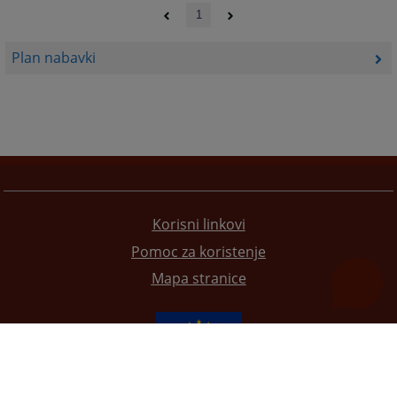
1
Plan nabavki
Korisni linkovi
Pomoc za koristenje
Mapa stranice
Redizajn web stranice je finansirala Evropska unija. Za njen sadržaj isključivo je odgovorno
Visoko sudsko i tužilačko vijeće BiH i ona ne odražava nužno stavove Evropske unije.