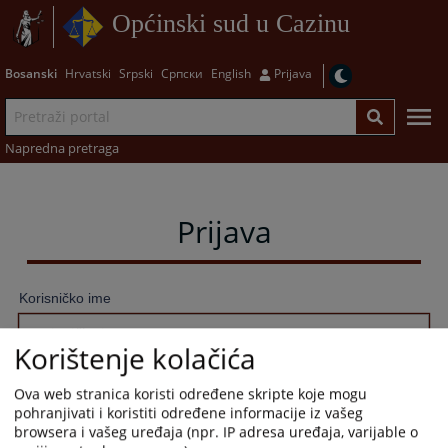
Općinski sud u Cazinu
Bosanski
Hrvatski
Srpski
Српски
English
Prijava
Napredna pretraga
Prijava
Korisničko ime
Korištenje kolačića
Lozinka
Ova web stranica koristi određene skripte koje mogu
pohranjivati i koristiti određene informacije iz vašeg
browsera i vašeg uređaja (npr. IP adresa uređaja, varijable o