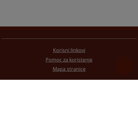
Korisni linkovi
Pomoc za koristenje
Mapa stranice
Redizajn web stranice je finansirala Evropska unija. Za njen sadržaj isključivo je odgovorno
Visoko sudsko i tužilačko vijeće BiH i ona ne odražava nužno stavove Evropske unije.