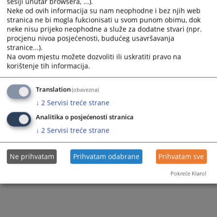
sesiji unutar browsera, ...).
Zapamti me
Neke od ovih informacija su nam neophodne i bez njih web
stranica ne bi mogla fukcionisati u svom punom obimu, dok
neke nisu prijeko neophodne a služe za dodatne stvari (npr.
Prijava
procjenu nivoa posjećenosti, budućeg usavršavanja
stranice...).
Na ovom mjestu možete dozvoliti ili uskratiti pravo na
Zaboravili ste lozinku?
korištenje tih informacija.
Želite postati član?
Translation
(obavezna)
↓
2
Servisi treće strane
Analitika o posjećenosti stranica
↓
2
Servisi treće strane
Ne prihvatam
Prihvatam odabrane
Prihvatam sve
Pokreće Klaro!