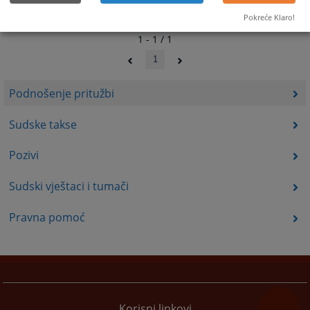
Pokreće Klaro!
1 - 1 / 1
1
Podnošenje pritužbi
Sudske takse
Pozivi
Sudski vještaci i tumači
Pravna pomoć
Korisni linkovi