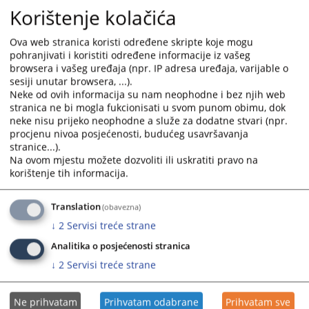
Korištenje kolačića
suda ili na e-mail adresu Predsjednika suda:
erol.husic@pravosudje.ba
Ova web stranica koristi određene skripte koje mogu
pohranjivati i koristiti određene informacije iz vašeg
5080
PREGLEDA
browsera i vašeg uređaja (npr. IP adresa uređaja, varijable o
sesiji unutar browsera, ...).
Neke od ovih informacija su nam neophodne i bez njih web
stranica ne bi mogla fukcionisati u svom punom obimu, dok
neke nisu prijeko neophodne a služe za dodatne stvari (npr.
procjenu nivoa posjećenosti, budućeg usavršavanja
stranice...).
Na ovom mjestu možete dozvoliti ili uskratiti pravo na
korištenje tih informacija.
Translation
(obavezna)
↓
2
Servisi treće strane
Analitika o posjećenosti stranica
↓
2
Servisi treće strane
Ne prihvatam
Prihvatam odabrane
Prihvatam sve