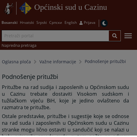
Općinski sud u Cazinu
Bosanski
Hrvatski
Srpski
Српски
English
Prijava
Napredna pretraga
Podnošenje pritužbi
Oglasna ploča
Važne informacije
Podnošenje pritužbi
Pritužbe na rad sudija i zaposlenih u Općinskom sudu
u Cazinu trebate dostaviti Visokom sudskom i
tužilačkom vijeću BiH, koje je jedino ovlašteno da
razmatra te pritužbe.
Ostale predstavke, pritužbe i sugestije koje se odnose
na rad suda i zaposlenih u Općinskom sudu u Cazinu
stranke mogu lično ostaviti u sandučić koji se nalazi u
holu prizemlja zgrade suda, putem pošte na adresu