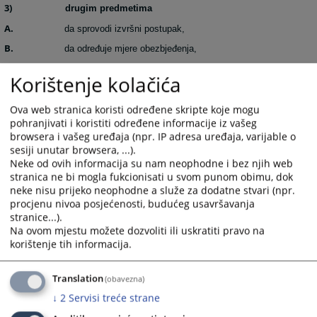
3)
drugim predmetima
A.
da sprovodi izvršni postupak,
B.
da određuje mjere obezbjeđenja,
C.
da obavlja zemljišnoknjižne poslove,
Korištenje kolačića
D.
da pruža pravnu pomoć sudovima u Bosni i Hercegovini,
E.
Ova web stranica koristi određene skripte koje mogu
da vrši druge poslove određene zakonom
pohranjivati i koristiti određene informacije iz vašeg
browsera i vašeg uređaja (npr. IP adresa uređaja, varijable o
sesiji unutar browsera, ...).
Nadležnost, unutarnje uređenje i rad suda regulirani su Zakonom o
Neke od ovih informacija su nam neophodne i bez njih web
sudovima u Federaciji Bosne i Hercegovine ( „Sl. Novine Federacije
stranica ne bi mogla fukcionisati u svom punom obimu, dok
BiH“ broj: 38/05 i 22/06).
neke nisu prijeko neophodne a služe za dodatne stvari (npr.
procjenu nivoa posjećenosti, budućeg usavršavanja
stranice...).
4140
PREGLEDA
Na ovom mjestu možete dozvoliti ili uskratiti pravo na
korištenje tih informacija.
Translation
(obavezna)
↓
2
Servisi treće strane