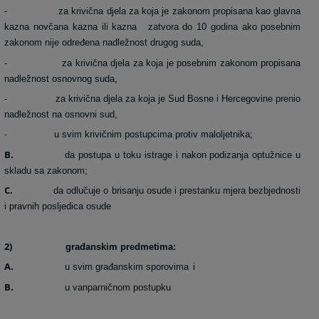
-
za krivična djela za koja je zakonom propisana kao glavna
kazna novčana kazna ili kazna
zatvora do 10 godina ako posebnim
zakonom nije određena nadležnost drugog suda,
-
za krivična djela za koja je posebnim zakonom propisana
nadležnost osnovnog suda,
-
za krivična djela za koja je Sud Bosne i Hercegovine prenio
nadležnost na osnovni sud,
-
u svim krivičnim postupcima protiv maloljetnika;
B.
da postupa u toku istrage i nakon podizanja optužnice u
skladu sa zakonom;
C.
da odlučuje o brisanju osude i prestanku mjera bezbjednosti
i pravnih posljedica osude
2)
građanskim predmetima:
A.
u svim građanskim sporovima
i
B.
u vanparničnom postupku