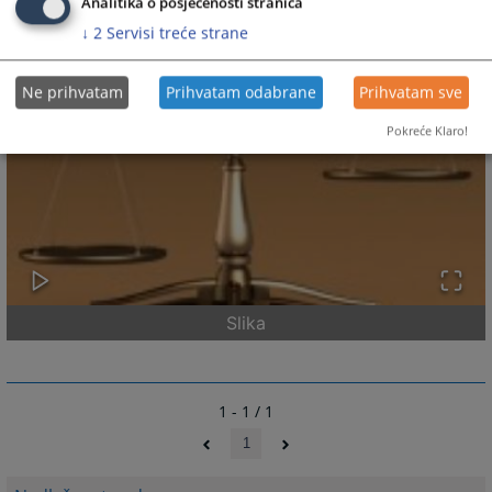
Analitika o posjećenosti stranica
↓
2
Servisi treće strane
Ne prihvatam
Prihvatam odabrane
Prihvatam sve
Pokreće Klaro!
Slika
1 - 1 / 1
1