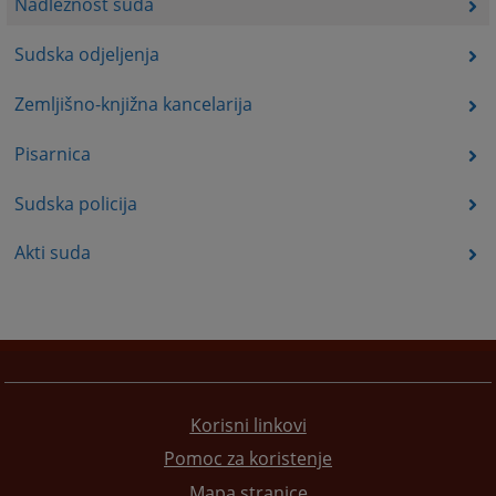
Nadležnost suda
Sudska odjeljenja
Zemljišno-knjižna kancelarija
Pisarnica
Sudska policija
Akti suda
Korisni linkovi
Pomoc za koristenje
Mapa stranice