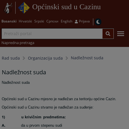
Općinski sud u Cazinu
Bosanski
Hrvatski
Srpski
Српски
English
Prijava
Napredna pretraga
Nadležnost suda
Rad suda
Organizacija suda
Nadležnost suda
Nadležnost suda
Općinski sud u Cazinu mjesno je nadležan za teritoriju općine Cazin.
Općinski sud u Cazinu stvarno je nadležan za suđenje:
1)
u krivičnim
predmetima:
A.
da u prvom stepenu sudi