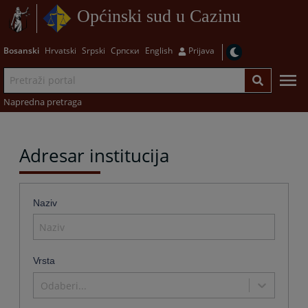
Općinski sud u Cazinu
Bosanski
Hrvatski
Srpski
Српски
English
Prijava
Napredna pretraga
Adresar institucija
Naziv
Vrsta
Odaberi...