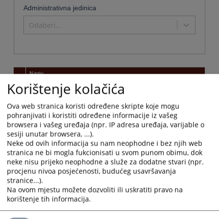
Administrativna jedinica
Odaberi...
Naziv
Korištenje kolačića
Općinski sud u Cazinu
Naziv institucije:
Općinski sud u Cazinu
Ova web stranica koristi određene skripte koje mogu
Adresa:
Dr. Irfana Ljubljankića 12, 77220 Cazin
pohranjivati i koristiti određene informacije iz vašeg
browsera i vašeg uređaja (npr. IP adresa uređaja, varijable o
Telefon:
037 514 019 - centrala
sesiji unutar browsera, ...).
Telefaks:
037 513 180 - predsjednik suda
Neke od ovih informacija su nam neophodne i bez njih web
Adresa elektronske pošte:
opsud-cazin@pravosudje.ba
stranica ne bi mogla fukcionisati u svom punom obimu, dok
Web stranica:
https://opsud-cazin.pravosudje.ba
neke nisu prijeko neophodne a služe za dodatne stvari (npr.
procjenu nivoa posjećenosti, budućeg usavršavanja
Radno vrijeme:
ponedjeljak - petak: 07:30-16:00;
stranice...).
Predsjednik:
Erol Husić
Na ovom mjestu možete dozvoliti ili uskratiti pravo na
Druga kontakt osoba:
Almir Handanagić
korištenje tih informacija.
Potvrde koje se
Uvjerenja o podacima krivičnog postupka; Apostile
mogu dobiti u
ovjera dokumenata; Sudska ovjera dokumenata; ZK
sudu:
izvadci