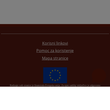
Korisni linkovi
Pomoc za koristenje
Mapa stranice
Redizajn web stranice je finansirala Evropska unija. Za njen sadržaj isključivo je odgovorno
Visoko sudsko i tužilačko vijeće BiH i ona ne odražava nužno stavove Evropske unije.