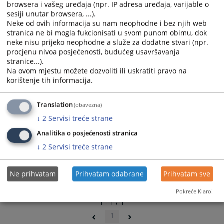
browsera i vašeg uređaja (npr. IP adresa uređaja, varijable o
02.09.2009.
and
and
sesiji unutar browsera, ...).
select
select
Neke od ovih informacija su nam neophodne i bez njih web
a
a
stranica ne bi mogla fukcionisati u svom punom obimu, dok
date.
date.
neke nisu prijeko neophodne a služe za dodatne stvari (npr.
Press
Press
procjenu nivoa posjećenosti, budućeg usavršavanja
stranice...).
the
the
Na ovom mjestu možete dozvoliti ili uskratiti pravo na
question
question
korištenje tih informacija.
mark
mark
key
key
Translation
(obavezna)
to
to
get
get
↓
2
Servisi treće strane
the
the
Analitika o posjećenosti stranica
keyboard
keyboard
↓
2
Servisi treće strane
shortcuts
shortcuts
for
for
changing
changing
Ne prihvatam
Prihvatam odabrane
Prihvatam sve
dates.
dates.
Pokreće Klaro!
1 - 1 / 1
1