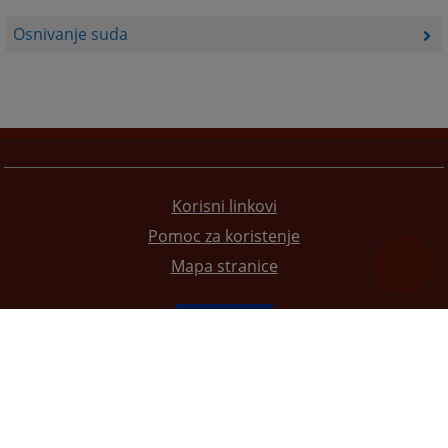
Osnivanje suda
Korisni linkovi
Pomoc za koristenje
Mapa stranice
Redizajn web stranice je finansirala Evropska unija. Za njen sadržaj isključivo je odgovorno
Visoko sudsko i tužilačko vijeće BiH i ona ne odražava nužno stavove Evropske unije.