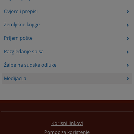
Ovjere i prepisi
Zemljišne knjige
Prijem pošte
Razgledanje spisa
Žalbe na sudske odluke
Medijacija
Korisni linkovi
Pomoc za koristenje