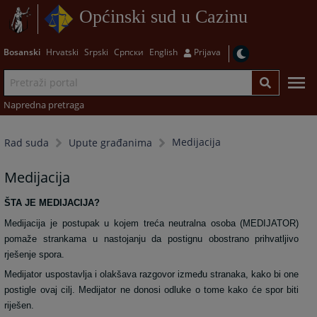
Općinski sud u Cazinu
Bosanski
Hrvatski
Srpski
Српски
English
Prijava
Napredna pretraga
Medijacija
Rad suda
Upute građanima
Medijacija
ŠTA JE MEDIJACIJA?
Medijacija je postupak u kojem treća neutralna osoba (MEDIJATOR)
pomaže strankama u nastojanju da postignu obostrano prihvatljivo
rješenje spora.
Medijator uspostavlja i olakšava razgovor između stranaka, kako bi one
postigle ovaj cilj. Medijator ne donosi odluke o tome kako će spor biti
riješen.