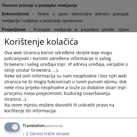
Osnovni principi u postupku medijacije
Dobrovoljnost -
Strane u sporu dobrovoljno pokreću postupak
medijacije i sudjeluju u postizanju sporazuma.
Povjerljivost -
Postupak medijacije je povjerljive prirode. Izjave
stranaka iznesene u postupku medijacije ne mogu se bez odobrenja
Korištenje kolačića
stranaka koristiti kao dokaz u bilo kojem drugom postupku.
Jednakost stranaka -
Stranke u postupku medijacije imaju jednaka
Ova web stranica koristi određene skripte koje mogu
pohranjivati i koristiti određene informacije iz vašeg
prava.
browsera i vašeg uređaja (npr. IP adresa uređaja, varijable o
Neutralnost medijatora -
Medijator posreduje na neutralan način, bez
sesiji unutar browsera, ...).
predrasuda u pogledu stranaka i predmeta spora.
Neke od ovih informacija su nam neophodne i bez njih web
stranica ne bi mogla fukcionisati u svom punom obimu, dok
neke nisu prijeko neophodne a služe za dodatne stvari (npr.
procjenu nivoa posjećenosti, budućeg usavršavanja
1599
PREGLEDA
stranice...).
Na ovom mjestu možete dozvoliti ili uskratiti pravo na
korištenje tih informacija.
Translation
(obavezna)
↓
2
Servisi treće strane
Linkovi