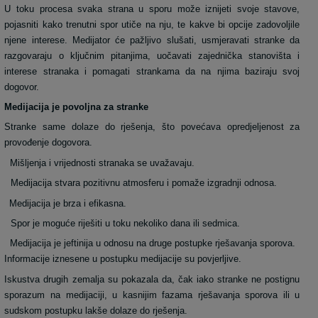
U toku procesa svaka strana u sporu može iznijeti svoje stavove,
pojasniti kako trenutni spor utiče na nju, te kakve bi opcije zadovoljile
njene interese. Medijator će pažljivo slušati, usmjeravati stranke da
razgovaraju o ključnim pitanjima, uočavati zajednička stanovišta i
interese stranaka i pomagati strankama da na njima baziraju svoj
dogovor.
Medijacija je povoljna za stranke
Stranke same dolaze do rješenja, što povećava opredjeljenost za
provođenje dogovora.
Mišljenja i vrijednosti stranaka se uvažavaju.
Medijacija stvara pozitivnu atmosferu i pomaže izgradnji odnosa.
Medijacija je brza i efikasna.
Spor je moguće riješiti u toku nekoliko dana ili sedmica.
Medijacija je jeftinija u odnosu na druge postupke rješavanja sporova.
Informacije iznesene u postupku medijacije su povjerljive.
Iskustva drugih zemalja su pokazala da, čak iako stranke ne postignu
sporazum na medijaciji, u kasnijim fazama rješavanja sporova ili u
sudskom postupku lakše dolaze do rješenja.