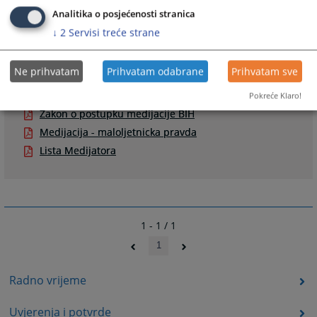
Analitika o posjećenosti stranica
Udruženje Medijatora u Bosni i Hercegovini
↓
2
Servisi treće strane
Ne prihvatam
Prihvatam odabrane
Prihvatam sve
Prateći dokumenti
Pokreće Klaro!
Zakon o postupku medijacije BIH
Medijacija - maloljetnicka pravda
Lista Medijatora
1 - 1 / 1
1
Radno vrijeme
Uvjerenja i potvrde