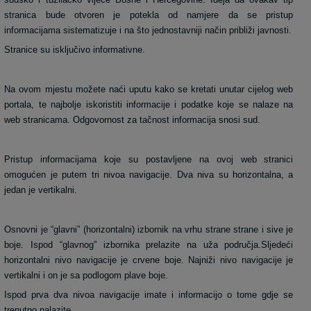
stranica bude otvoren je potekla od namjere da se pristup
informacijama sistematizuje i na što jednostavniji način približi javnosti.
Stranice su isključivo informativne.
Na ovom mjestu možete naći uputu kako se kretati unutar cijelog web
portala, te najbolje iskoristiti informacije i podatke koje se nalaze na
web stranicama. Odgovornost za tačnost informacija snosi sud.
Pristup informacijama koje su postavljene na ovoj web stranici
omogućen je putem tri nivoa navigacije. Dva niva su horizontalna, a
jedan je vertikalni.
Osnovni je “glavni” (horizontalni) izbornik na vrhu strane strane i sive je
boje. Ispod “glavnog” izbornika prelazite na uža područja.Sljedeći
horizontalni nivo navigacije je crvene boje. Najniži nivo navigacije je
vertikalni i on je sa podlogom plave boje.
Ispod prva dva nivoa navigacije imate i informacijo o tome gdje se
trenutno nalazite.