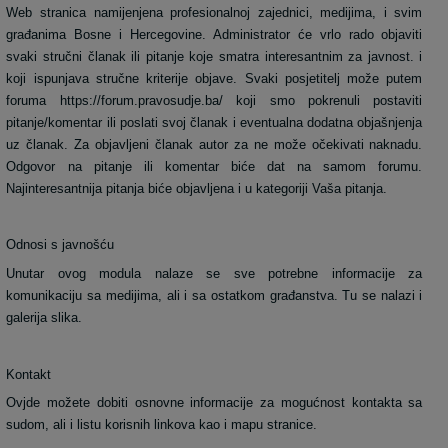
Web stranica namijenjena profesionalnoj zajednici, medijima, i svim
građanima Bosne i Hercegovine. Administrator će vrlo rado objaviti
svaki stručni članak ili pitanje koje smatra interesantnim za javnost. i
koji ispunjava stručne kriterije objave. Svaki posjetitelj može putem
foruma https://forum.pravosudje.ba/ koji smo pokrenuli postaviti
pitanje/komentar ili poslati svoj članak i eventualna dodatna objašnjenja
uz članak. Za objavljeni članak autor za ne može očekivati naknadu.
Odgovor na pitanje ili komentar biće dat na samom forumu.
Najinteresantnija pitanja biće objavljena i u kategoriji Vaša pitanja.
Odnosi s javnošću
Unutar ovog modula nalaze se sve potrebne informacije za
komunikaciju sa medijima, ali i sa ostatkom građanstva. Tu se nalazi i
galerija slika.
Kontakt
Ovjde možete dobiti osnovne informacije za mogućnost kontakta sa
sudom, ali i listu korisnih linkova kao i mapu stranice.