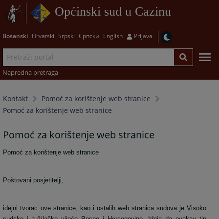
Općinski sud u Cazinu
Bosanski
Hrvatski
Srpski
Српски
English
Prijava
Napredna pretraga
Kontakt
Pomoć za korištenje web stranice
Pomoć za korištenje web stranice
Pomoć za korištenje web stranice
Pomoć za korištenje web stranice
Poštovani posjetitelji,
idejni tvorac ove stranice, kao i ostalih web stranica sudova je Visoko
sudsko i tužilačko vijeće Bosne i Hercegovine. Ideja da ovakav tip