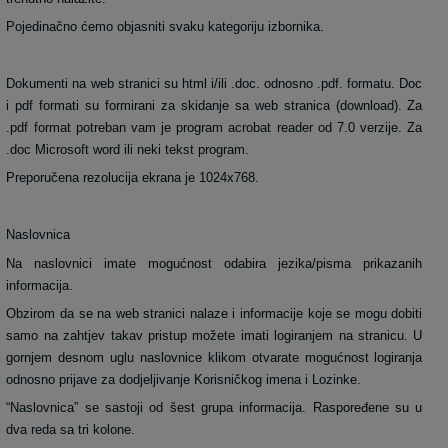
Pojedinačno ćemo objasniti svaku kategoriju izbornika.
Dokumenti na web stranici su html i/ili .doc. odnosno .pdf. formatu. Doc
i pdf formati su formirani za skidanje sa web stranica (download). Za
.pdf format potreban vam je program acrobat reader od 7.0 verzije. Za
.doc Microsoft word ili neki tekst program.
Preporučena rezolucija ekrana je 1024x768.
Naslovnica
Na naslovnici imate mogućnost odabira jezika/pisma prikazanih
informacija.
Obzirom da se na web stranici nalaze i informacije koje se mogu dobiti
samo na zahtjev takav pristup možete imati logiranjem na stranicu. U
gornjem desnom uglu naslovnice klikom otvarate mogućnost logiranja
odnosno prijave za dodjeljivanje Korisničkog imena i Lozinke.
“Naslovnica” se sastoji od šest grupa informacija. Raspoređene su u
dva reda sa tri kolone.