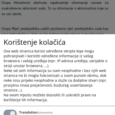
Grupa Aktuelnosti obuhvata najaktuelnije informacije vezane za
svakodnevne aktivnosti suda. To su informacije o aktivnostima koje su
se već desile.
Grupa Riječ predsjednika sadrži pozdravnu riječ predsjednika suda kao
izraz dobrodošlice i želje za što boljom međusobnom komunikacijom.
Korištenje kolačića
Grupa Najava događaja predstavlja najavu budućih događanja važnih za
sud sa datumom događanja.
Ova web stranica koristi određene skripte koje mogu
pohranjivati i koristiti određene informacije iz vašeg
browsera i vašeg uređaja (npr. IP adresa uređaja, varijable o
Grupa Često postavljana pitanja prikazuje pitanja i odgovore koji su
sesiji unutar browsera, ...).
najčešće postavljana sudu, a vezana su za rad suda ili druge aktivnosti
Neke od ovih informacija su nam neophodne i bez njih web
vezane za sam sud.
stranica ne bi mogla fukcionisati u svom punom obimu, dok
neke nisu prijeko neophodne a služe za dodatne stvari (npr.
Grupa Raspored suđenja prikazuje detaljne informacije o suđenjima u
procjenu nivoa posjećenosti, budućeg usavršavanja
sudu za određeni vremenski period.
stranice...).
Na ovom mjestu možete dozvoliti ili uskratiti pravo na
korištenje tih informacija.
Grupa Vijesti iz pravosuđa obuhvata informacije koje su vezane za
pravosuđe BiH u cjelini.
Translation
(obavezna)
Unutar svih grupa starije novosti i informacije osim onih koje su na