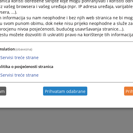
nica koristi određene skripte koje mogu pohranjivati i koristiti od
o 14:00 sati.
iz vašeg browsera i vašeg uređaja (npr. IP adresa uređaja, varijable 
era, ...).
noknjižna kancelarija Općinskog suda u Cazinu sa strankam
h informacija su nam neophodne i bez njih web stranica ne bi mog
ati, svakog radnog dana.
i u svom punom obimu, dok neke nisu prijeko neophodne a služe z
 procjenu nivoa posjećenosti, budućeg usavršavanja stranice...).
tu možete dozvoliti ili uskratiti pravo na korištenje tih informacija
nslation
(obavezna)
Servisi treće strane
litika o posjećenosti stranica
Servisi treće strane
tam
Prihvatam odabrane
Pri