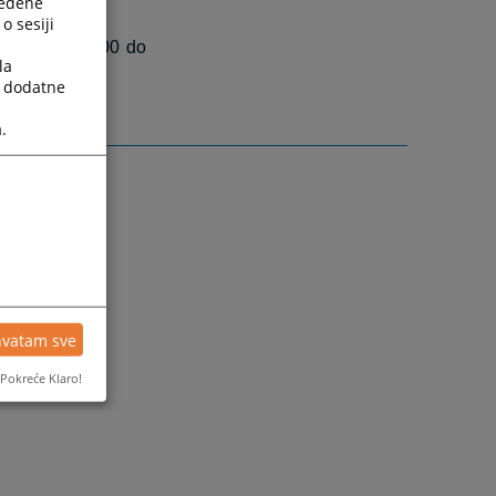
ređene
o sesiji
a radi od 08:00 do
la
a dodatne
.
hvatam sve
Pokreće Klaro!