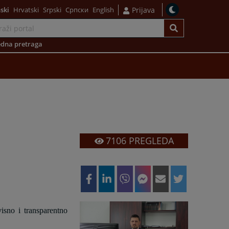
ski
Hrvatski
Srpski
Српски
English
Prijava
dna pretraga
7106
PREGLEDA
isno i transparentno