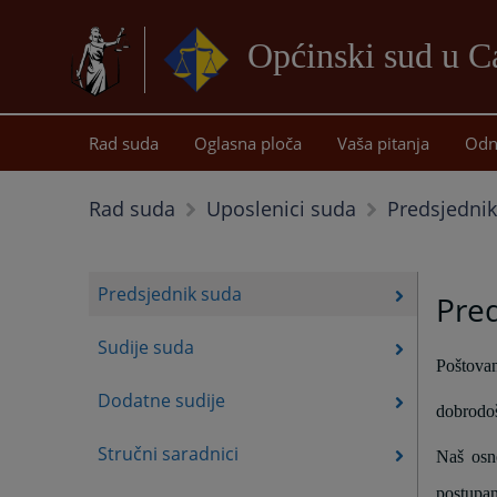
Općinski sud u C
Rad suda
Oglasna ploča
Vaša pitanja
Odn
Predsjedni
Rad suda
Uposlenici suda
Predsjednik suda
Pre
Sudije suda
Poštovani
Dodatne sudije
dobrodoš
Stručni saradnici
Naš osno
postupan