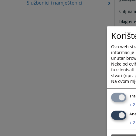
Službenici i namještenici
Cilj nam
blagovr
uspostav
Korišt
Iskreno 
Ova web stra
informacije 
Vaša miš
unutar brows
Neke od ovi
cazin@p
fukcionisat
stvari (npr.
Na ovom mjes
Tra
↓
2
Ana
KRATK
↓
2
Predsjed