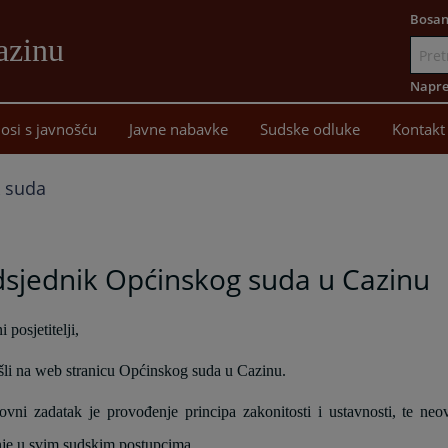
Bosan
azinu
Idi
na
Napre
sadržaj
osi s javnošću
Javne nabavke
Sudske odluke
Kontakt
k suda
dsjednik Općinskog suda u Cazinu
 posjetitelji,
li na web stranicu Općinskog suda u Cazinu.
vni zadatak je provođenje principa zakonitosti i ustavnosti, te neov
je u svim sudskim postupcima.