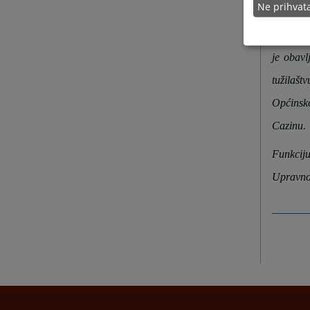
Ne prihva
prebival
Njegova 
je obavl
tužilaš
Općinsk
Cazinu.
Funkcij
Upravn