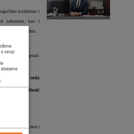
ogućimo kvalitetnu i
pred zakonom, kao i
a u svim predmetima.
ređene
o sesiji
i putem emaila
opsud-
la
a dodatne
Predsjednik suda
.
Erol Husić
u Bihaću, gdje ima i