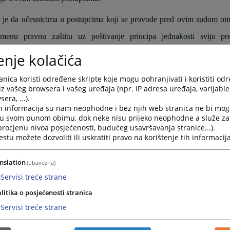
 je da učesnicima u postupcima koji se provode pred ovim sudom om
emenu pravnu zaštitu uz poštivanje principa jednakosti sviju 
ljanje povjerenja građana u objektivno i nepristrasno postupanje sudij
enje kolačića
se nadamo da ćete na našoj web stranici pronaći potrebne informacije.
nica koristi određene skripte koje mogu pohranjivati i koristiti od
iz vašeg browsera i vašeg uređaja (npr. IP adresa uređaja, varijable 
ljenja, kritike, prijedloge i sugestije o web stranici možete dostavit
era, ...).
h informacija su nam neophodne i bez njih web stranica ne bi mog
ravosudje.ba
i u svom punom obimu, dok neke nisu prijeko neophodne a služe z
 procjenu nivoa posjećenosti, budućeg usavršavanja stranice...).
tu možete dozvoliti ili uskratiti pravo na korištenje tih informacija
nslation
(obavezna)
Servisi treće strane
litika o posjećenosti stranica
A BIOGRAFIJA:
Servisi treće strane
nik Općinskog suda u Cazinu Erol Husić rođen je 11.04.1984. godine 