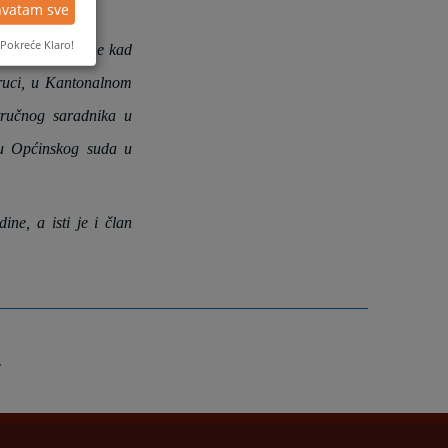
hvatam sve
Pokreće Klaro!
v od 2008. godine kad
truci, u Kantonalnom
tručnog saradnika u
u Općinskog suda u
ne, a isti je i član