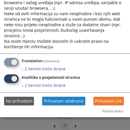
browsera i vašeg uređaja (npr. IP adresa uređaja, varijable o
select
select
sesiji unutar browsera, ...).
a
a
Neke od ovih informacija su nam neophodne i bez njih web
date.
date.
stranica ne bi mogla fukcionisati u svom punom obimu, dok
Press
Press
neke nisu prijeko neophodne a služe za dodatne stvari (npr.
procjenu nivoa posjećenosti, budućeg usavršavanja
the
the
stranice...).
question
question
Na ovom mjestu možete dozvoliti ili uskratiti pravo na
mark
mark
korištenje tih informacija.
key
key
to
to
Translation
(obavezna)
get
get
↓
2
Servisi treće strane
the
the
keyboard
keyboard
Analitika o posjećenosti stranica
shortcuts
shortcuts
↓
2
Servisi treće strane
for
for
changing
changing
dates.
dates.
Ne prihvatam
Prihvatam odabrane
Prihvatam sve
Pokreće Klaro!
1 - 1 / 1
1