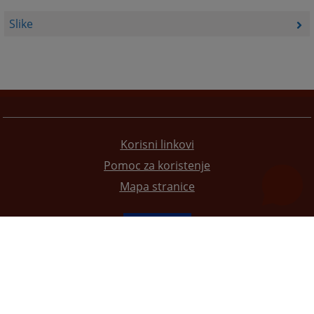
Slike
Korisni linkovi
Pomoc za koristenje
Mapa stranice
Redizajn web stranice je finansirala Evropska unija. Za njen sadržaj isključivo je odgovorno
Visoko sudsko i tužilačko vijeće BiH i ona ne odražava nužno stavove Evropske unije.