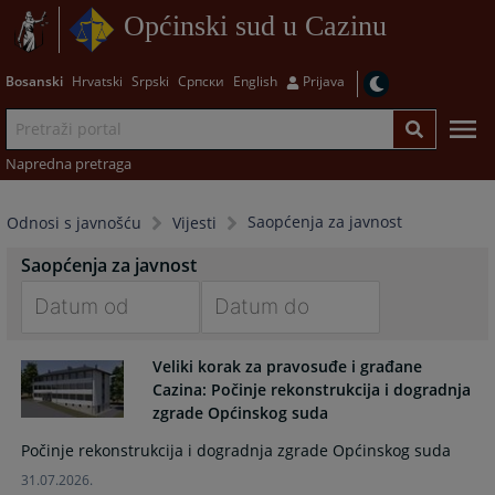
Općinski sud u Cazinu
Bosanski
Hrvatski
Srpski
Српски
English
Prijava
Napredna pretraga
Saopćenja za javnost
Odnosi s javnošću
Vijesti
Saopćenja za javnost
Navigate
Navigate
Veliki korak za pravosuđe i građane
forward
forward
Cazina: Počinje rekonstrukcija i dogradnja
to
to
zgrade Općinskog suda
interact
interact
with
with
Počinje rekonstrukcija i dogradnja zgrade Općinskog suda
the
the
31.07.2026.
calendar
calendar