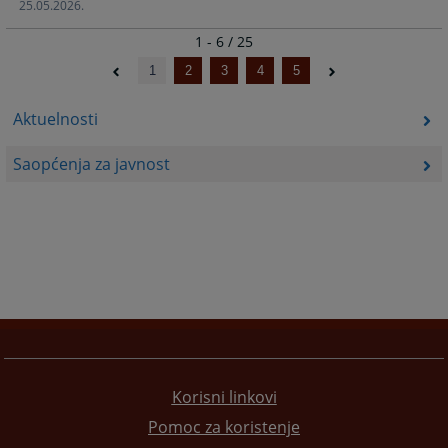
25.05.2026.
1 - 6 / 25
1
2
3
4
5
Aktuelnosti
Saopćenja za javnost
Korisni linkovi
Pomoc za koristenje